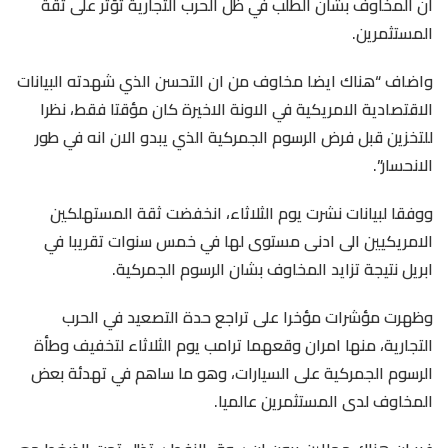
ان المخاوف بشان الطلب في ظل الحرب التجارية تؤثر على ثقة
المستثمرين.
واضاف “هناك ايضا مخاوف من ان التحسن الذي شهدته البيانات
الاقتصادية الامريكية في الاونة الاخيرة كان مؤقتا فقط، نظرا
للتخزين قبل فرض الرسوم الجمركية الذي يبدو الان انه في طور
الانحسار”.
ووفقا لبيانات نشرت يوم الثلاثاء، انخفضت ثقة المستهلكين
الامريكيين الى ادنى مستوى لها في خمس سنوات تقريبا في
ابريل نتيجة تزايد المخاوف بشان الرسوم الجمركية.
وظهرت مؤشرات مؤخرا على تراجع حدة التصعيد في الحرب
التجارية، منها امران وقعهما ترامب يوم الثلاثاء لتخفيف وطأة
الرسوم الجمركية على السيارات، وهو ما ساهم في تهدئة بعض
المخاوف لدى المستثمرين عالميا.