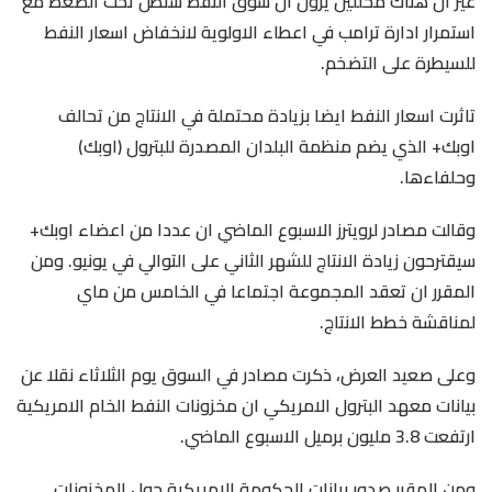
غير ان هناك محللين يرون ان سوق النفط ستظل تحت الضغط مع
استمرار ادارة ترامب في اعطاء الاولوية لانخفاض اسعار النفط
للسيطرة على التضخم.
تاثرت اسعار النفط ايضا بزيادة محتملة في الانتاج من تحالف
اوبك+ الذي يضم منظمة البلدان المصدرة للبترول (اوبك)
وحلفاءها.
وقالت مصادر لرويترز الاسبوع الماضي ان عددا من اعضاء اوبك+
سيقترحون زيادة الانتاج للشهر الثاني على التوالي في يونيو. ومن
المقرر ان تعقد المجموعة اجتماعا في الخامس من ماي
لمناقشة خطط الانتاج.
وعلى صعيد العرض، ذكرت مصادر في السوق يوم الثلاثاء نقلا عن
بيانات معهد البترول الامريكي ان مخزونات النفط الخام الامريكية
ارتفعت 3.8 مليون برميل الاسبوع الماضي.
ومن المقرر صدور بيانات الحكومة الامريكية حول المخزونات