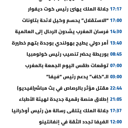
17:17
جلالة الملك يهنئ رئيس كوت ديفوار
17:00
“الاستقلال” يحسم وكيل لائحة بتاونات
14:30
فرسان المغرب يشدون الرحال إلى العالمية
13:40
أمر دولي يطيح بهولندي بوجدة بتهم خطيرة
08:45
بوريطة يحضر تنصيب رئيس كولومبيا
07:00
توقعات طقس اليوم الجمعة بالمغرب
03:00
الـ”كاف” يدعم رئيس “فيفا”
22:44
مقتل مؤثر بالرصاص في بث مباشر(فيديو)
21:05
إطلاق منصة رقمية جديدة لهيئة الأطباء
17:37
جلالة الملك يتلقى رسالة من رئيس أوكرانيا
12:00
الفيفا تجدد الثقة في إنفانتينو