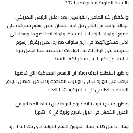
بالنسبة المئوية منذ نوفمبر 2021.
وانخفض كلا الخامين القياسيين بعد اعلان الرئيس الامريكي
دونالد ترامب في الثاني من ابريل نيسان فرض رسوم جمركية على
جميع الواردات للولايات المتحدة. وازداد انخفاضهما ووصلا الى
ادنى مستوياتهما في اربع سنوات مع رد الصين بفرض رسوم
جمركية على الواردات من الولايات المتحدة، مما اشعل حربا
تجارية بين اكبر بلدين مستهلكين للنفط.
واظهر استطلاع اجرته رويترز ان الرسوم الجمركية التي فرضها
ترامب على الواردات الى الولايات المتحدة زادت من احتمال انزلاق
الاقتصاد العالمي الى حالة ركود هذا العام.
واظهر مسح نشرت نتائجه يوم الاربعاء ان نشاط المصانع في
الصين انكمش في ابريل باسرع وتيرة في 16 شهرا.
وقال دانييل هاينز محلل شؤون السلع الاولية لدى بنك ايه ان زد