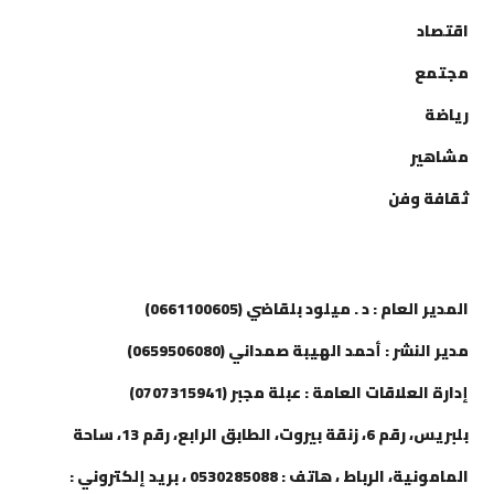
اقتصاد
مجتمع
رياضة
مشاهير
ثقافة وفن
إتصل بنا
المدير العام : د . ميلود بلقاضي (0661100605)
مدير النشر : أحمد الهيبة صمداني (0659506080)
إدارة العلاقات العامة : عبلة مجبر (0707315941)
بلبريس، رقم 6، زنقة بيروت، الطابق الرابع، رقم 13، ساحة
المامونية، الرباط ، هاتف : 0530285088 ، بريد إلكتروني :