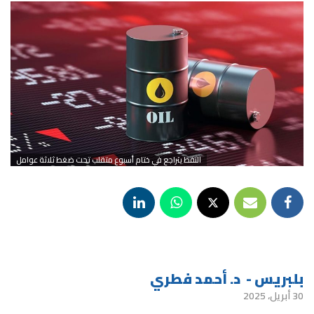
النفط يتراجع في ختام أسبوع متقلب تحت ضغط ثلاثة عوامل
بلبريس - د. أحمد فطري
30 أبريل، 2025