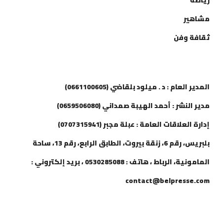
رياضة
مشاهير
ثقافة وفن
إتصل بنا
المدير العام : د . ميلود بلقاضي (0661100605)
مدير النشر : أحمد الهيبة صمداني (0659506080)
إدارة العلاقات العامة : عبلة مجبر (0707315941)
بلبريس، رقم 6، زنقة بيروت، الطابق الرابع، رقم 13، ساحة
المامونية، الرباط ، هاتف : 0530285088 ، بريد إلكتروني :
contact@belpresse.com