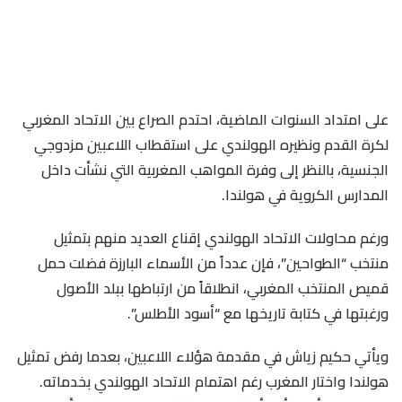
على امتداد السنوات الماضية، احتدم الصراع بين الاتحاد المغربي
لكرة القدم ونظيره الهولندي على استقطاب اللاعبين مزدوجي
الجنسية، بالنظر إلى وفرة المواهب المغربية التي نشأت داخل
المدارس الكروية في هولندا.
ورغم محاولات الاتحاد الهولندي إقناع العديد منهم بتمثيل
منتخب “الطواحين”، فإن عدداً من الأسماء البارزة فضلت حمل
قميص المنتخب المغربي، انطلاقاً من ارتباطها ببلد الأصول
ورغبتها في كتابة تاريخها مع “أسود الأطلس”.
ويأتي حكيم زياش في مقدمة هؤلاء اللاعبين، بعدما رفض تمثيل
هولندا واختار المغرب رغم اهتمام الاتحاد الهولندي بخدماته.