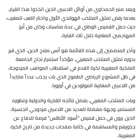
ويعد منير الحمداوي من أوائل اللاعبين الذين اتخذوا هذا القرار،
بعدما رفض تمثيل المنتخب الهولندي الأول واختار اللعب للمغرب،
حيث حمل القميص الوطني في عدة مناسبات وكان من أبرز
المهاجمين المغاربة خلال تلك الفترة.
وآخر المنضمين إلى هذه القائمة هو أنس صلاح الدين، الذي قرر
بدوره تمثيل المنتخب المغربي، مؤكداً استمرار نجاح الجامعة
الملكية المغربية لكرة القدم في استقطاب المواهب المزدوجة،
في ظل المشروع الرياضي الطموح الذي بات يجذب عدداً متزايداً
من اللاعبين المغاربة المولودين في أوروبا.
وبات المنتخب المغربي، بفضل نتائجه القارية والدولية وتطوره
المستمر، وجهة مفضلة للعديد من اللاعبين مزدوجي الجنسية،
الذين يرون في حمل قميص “أسود الأطلس” فرصة للدفاع عن
جذورهم والمساهمة في كتابة صفحات جديدة من تاريخ الكرة
المغربية.