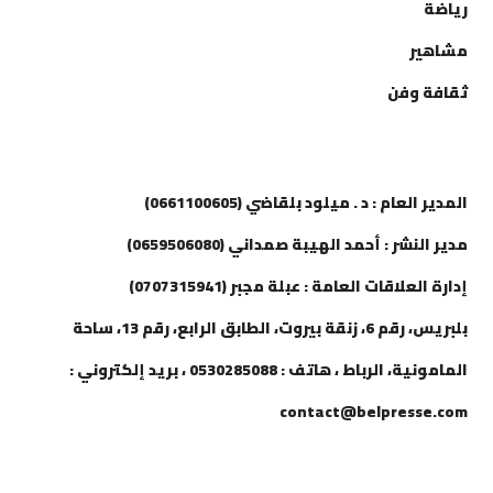
رياضة
مشاهير
ثقافة وفن
إتصل بنا
المدير العام : د . ميلود بلقاضي (0661100605)
مدير النشر : أحمد الهيبة صمداني (0659506080)
إدارة العلاقات العامة : عبلة مجبر (0707315941)
بلبريس، رقم 6، زنقة بيروت، الطابق الرابع، رقم 13، ساحة
المامونية، الرباط ، هاتف : 0530285088 ، بريد إلكتروني :
contact@belpresse.com