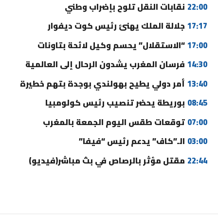
22:00
نقابات النقل تلوح بإضراب وطني
17:17
جلالة الملك يهنئ رئيس كوت ديفوار
17:00
“الاستقلال” يحسم وكيل لائحة بتاونات
14:30
فرسان المغرب يشدون الرحال إلى العالمية
13:40
أمر دولي يطيح بهولندي بوجدة بتهم خطيرة
08:45
بوريطة يحضر تنصيب رئيس كولومبيا
07:00
توقعات طقس اليوم الجمعة بالمغرب
03:00
الـ”كاف” يدعم رئيس “فيفا”
22:44
مقتل مؤثر بالرصاص في بث مباشر(فيديو)