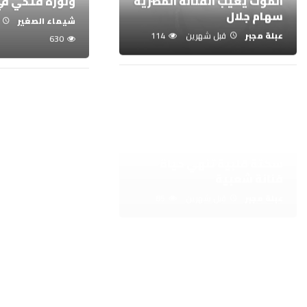
سهام جلال
شيماء الصغير
عبلة مجبر
قبل شهرين
114
630
سكتة قلبية تنهي حياة
مايكل جاكسون.
فنانة شعبية
التي تواصل النج
عبلة مجبر
قبل شهرين
85
عبلة مجبر
قبل ش
مواقع التواص
بالدعم لفضيلة
الراضي يجلب البيضاويين في