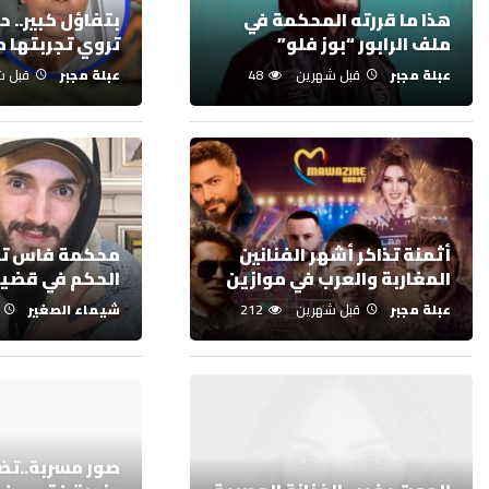
هذا ما قررته المحكمة في
بتفاؤل كبير.. 
ملف الرابور “بوز فلو”
تروي تجربتها م
عبلة مجبر
قبل شهرين
48
عبلة مجبر
قبل ش
أثمنة تذاكر أشهر الفنانين
محكمة فاس تح
المغاربة والعرب في موازين
الحكم في قضية
عبلة مجبر
قبل شهرين
212
شيماء الصغير
صور مسربة..تض
ونورة فتحي في
الموت يغيب الفنانة المصرية