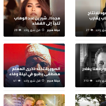
د للإنتاج
اب يقارب
مجددا.. شيرين عبد الوهاب
تلجأ إلى القضاء
هر واحد
27
عبلة مجبر
قبل شهر واحد
28
وارفعنا يغادر
الصويرة تخلد ذكرى المعلم
مصطفى باقبو في ليلة وفاء
هر واحد
310
عبلة مجبر
قبل شهر واحد
41