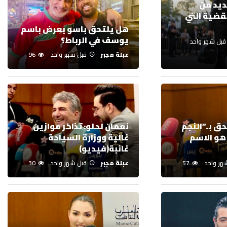
ديد من
قضية التي
هل يلتحق باسو بعرض باسم
يوسف في الرباط؟
قبل شهر واحد
عبلة مجبر
قبل شهر واحد
96
حق بـ”النجم
نعمان لحلو: تذاكر موازين
هو الاسم
غالية ووزارة السياحة
غائبة(فيديو)
هر واحد
57
عبلة مجبر
قبل شهر واحد
30