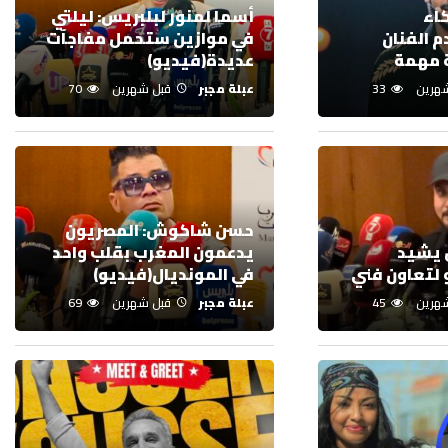
كاء
أسما لمنور لبلبريس: ليلتي
 الفنان
في موازين ستحمل مفاجآت
 مهمة
عديدة(فيديو)
هرين
33
عبلة مجبر
قبل شهرين
70
حسن شاكوش: المصريون
 يشيد
يدعمون المغرب بقلب واحد
 لتعاون فني
في المونديال(فيديو)
هرين
45
عبلة مجبر
قبل شهرين
69