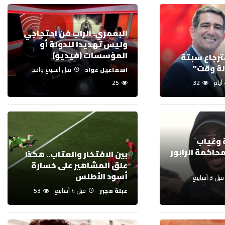
البعمري: الراب فن احتجاجي
وليس تهديدا للدولة أو
المؤسسات (فيديو)
ترجاع سبتة
لة وقت”
اسماعيل عواد
قبل أسبوع واحد
25
32
 وغياب
محاكمة الرابور
بين الافتخار والعتاب.. هكذا
علق المشاهير على خسارة
أسود الأطلس
قبل 3 أسابيع
عبلة مجبر
قبل 4 أسابيع
53