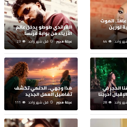
ن عمر ناهز 37 عاما.. الموت
ة لورين
الغراندي طوطو يدخل عالم
الأزياء من بوابة فرنسا
هر واحد
44
عبلة مجبر
قبل شهر واحد
23
ا الحجر في
هذا وجهي.. الدغمي تكشف
إقبال أحرجنا
تفاصيل العمل الجديد
هر واحد
28
عبلة مجبر
قبل شهر واحد
111