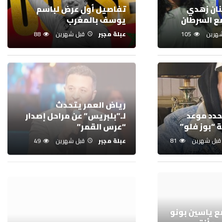
حنان زهدي
تفاصيل أول عرض لباسم
ع السرطان
يوسف بالمغرب
هرين
105
عبلة مجبر
قبل شهرين
88
رياض العمر يتحدث
دد موعد
لـ”بلبريس” عن مراحل إصدار
 “بوز فلو”
“عرس القمر”
قبل شهرين
81
عبلة مجبر
قبل شهرين
49
ع ياسين بونو
 مأزق
عمل جديد لرامون يوحد أبرز