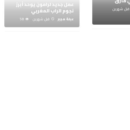
نجوم الراب المغربي
قبل شهرين
عبلة مجبر
قبل شهرين
58
نفاذ تذاكر حفل إليسا بالرباط
. الأسطورة
يدفع جمهورها للمطالبة
اح رغم الرحيل
بحفل ثانٍ
هرين
68
عبلة مجبر
قبل شهرين
100
ل تفيض
 بنموسى
تيكيطو: “الخطابة” يعيد