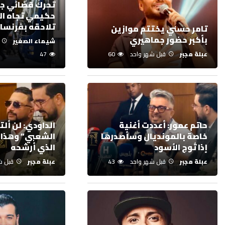
تحرك قضائي ج
حكيمي تجاه ال
تلاحقه بفرنسا
تامر حسني يختتم موازين
بأكبر حضور جماهيري
شيماء الصغير
عبلة مجبر
قبل شهر واحد
60
47
حاتم عمور: أعددت أغنية
الداودي: لن ألت
خاصة بالمونديال وسأصدرها
الشعبي” وهذا 
إذا تُوج الأسود
الذي أرشحه
عبلة مجبر
قبل شهر واحد
43
عبلة مجبر
قبل ش