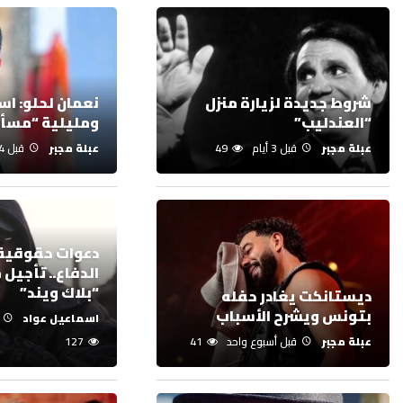
شروط جديدة لزيارة منزل
نعمان لحلو: اس
“العندليب”
ومليلية “مسأ
عبلة مجبر
قبل 3 أيام
49
عبلة مجبر
قبل 4 أيام
دعوات حقوقية
الدفاع.. تأجيل 
“بلاك ويند”
ديستانكت يغادر حفله
بتونس ويشرح الأسباب
اسماعيل عواد
عبلة مجبر
قبل أسبوع واحد
41
127