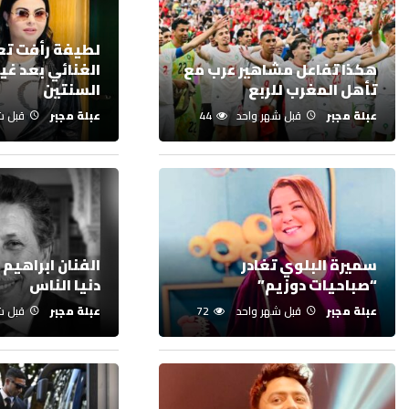
لطيفة رأفت تعو
هكذا تفاعل مشاهير عرب مع
الغنائي بعد غي
تأهل المغرب للربع
السنتين
عبلة مجبر
قبل شهر واحد
44
عبلة مجبر
قبل ش
سميرة البلوي تغادر
الفنان ابراهيم 
“صباحيات دوزيم”
دنيا الناس
عبلة مجبر
قبل شهر واحد
72
عبلة مجبر
قبل ش