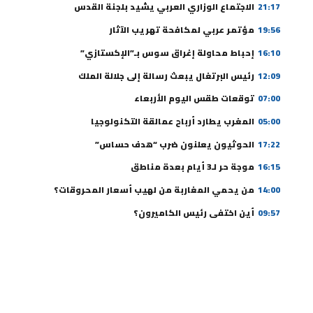
21:17
الاجتماع الوزاري العربي يشيد بلجنة القدس
19:56
مؤتمر عربي لمكافحة تهريب الآثار
16:10
إحباط محاولة إغراق سوس بـ”الإكستازي”
12:09
رئيس البرتغال يبعث رسالة إلى جلالة الملك
07:00
توقعات طقس اليوم الأربعاء
05:00
المغرب يطارد أرباح عمالقة التكنولوجيا
17:22
الحوثيون يعلنون ضرب “هدف حساس”
16:15
موجة حر لـ3 أيام بعدة مناطق
14:00
من يحمي المغاربة من لهيب أسعار المحروقات؟
09:57
أين اختفى رئيس الكاميرون؟