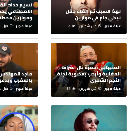
نسيم حداد: الذ
لهذا السبب تم إلغاء حفل
الاصطناعي يخدم
نيكي جام في موازين
وموازين محطة
عبلة مجبر
قبل شهرين
64
عبلة مجبر
قبل ش
الصنهاجي: حمزة نال اعتراف
المغاربة وأرحب بعضوية لجنة
ماجد المهندس
النجم الشعبي
بالمغرب ويدعو
عبلة مجبر
قبل شهرين
51
عبلة مجبر
قبل ش