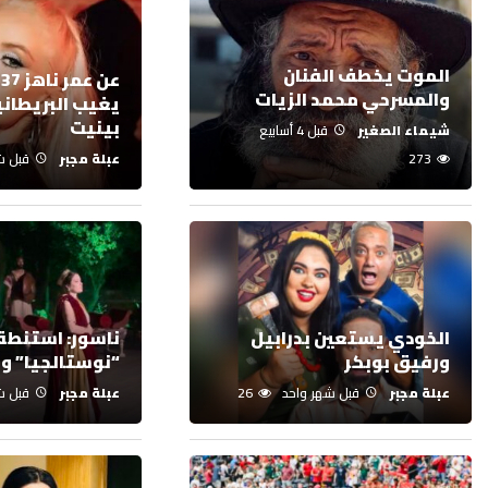
الموت يخطف الفنان
ع
والمسرحي محمد الزيات
يغيب البريطاني
بينيت
شيماء الصغير
قبل 4 أسابيع
273
عبلة مجبر
قبل ش
الخودي يستعين بدرابيل
ناسور: استنطقن
ورفيق بوبكر
“نوستالجيا” وال
عبلة مجبر
قبل شهر واحد
26
عبلة مجبر
قبل ش