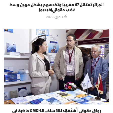
الجزائر تعتقل 67 مغربيا وتكدسهم بشكل مهين وسط
غضب حقوقي(فيديو)
3 ماي، 2026
رواق حقوقي أُسْتُفقِد لـ38 سنة.. الـOMDH حاضرة في