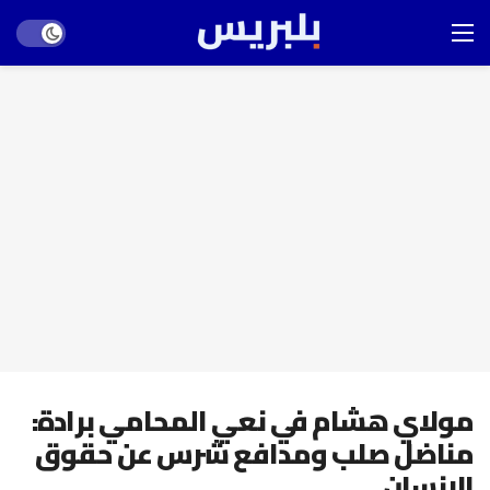
Dark mode
مولاي هشام في نعي المحامي برادة:
مناضل صلب ومدافع شرس عن حقوق
الإنسان