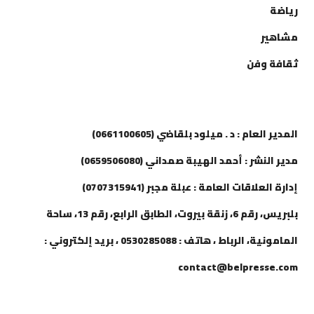
رياضة
مشاهير
ثقافة وفن
إتصل بنا
المدير العام : د . ميلود بلقاضي (0661100605)
مدير النشر : أحمد الهيبة صمداني (0659506080)
إدارة العلاقات العامة : عبلة مجبر (0707315941)
بلبريس، رقم 6، زنقة بيروت، الطابق الرابع، رقم 13، ساحة
المامونية، الرباط ، هاتف : 0530285088 ، بريد إلكتروني :
contact@belpresse.com