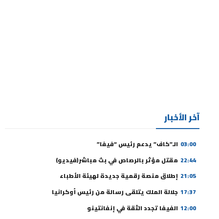
آخر الأخبار
03:00
الـ”كاف” يدعم رئيس “فيفا”
22:44
مقتل مؤثر بالرصاص في بث مباشر(فيديو)
21:05
إطلاق منصة رقمية جديدة لهيئة الأطباء
17:37
جلالة الملك يتلقى رسالة من رئيس أوكرانيا
12:00
الفيفا تجدد الثقة في إنفانتينو