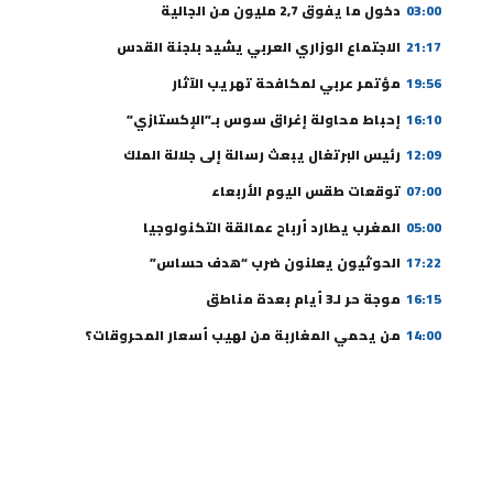
03:00
دخول ما يفوق 2,7 مليون من الجالية
21:17
الاجتماع الوزاري العربي يشيد بلجنة القدس
19:56
مؤتمر عربي لمكافحة تهريب الآثار
16:10
إحباط محاولة إغراق سوس بـ”الإكستازي”
12:09
رئيس البرتغال يبعث رسالة إلى جلالة الملك
07:00
توقعات طقس اليوم الأربعاء
05:00
المغرب يطارد أرباح عمالقة التكنولوجيا
17:22
الحوثيون يعلنون ضرب “هدف حساس”
16:15
موجة حر لـ3 أيام بعدة مناطق
14:00
من يحمي المغاربة من لهيب أسعار المحروقات؟