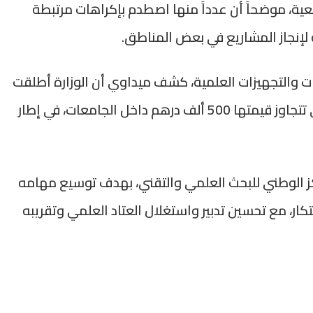
عية، موضحاً أن عدداً منها اصطدم بإكراهات مرتبطة
ة لإنجاز المشاريع في بعض المناطق.
 والتجهيزات العلمية، كشف ميداوي أن الوزارة أطلقت
عملية وطنية لجرد جميع المعدات العلمية التي تتجاوز قيمتها 500 ألف درهم داخل الجامعات، في إطار
كز الوطني للبحث العلمي والتقني، بهدف توسيع مهامه
كار، مع تحسين تدبير واستغلال العتاد العلمي وتقريبه