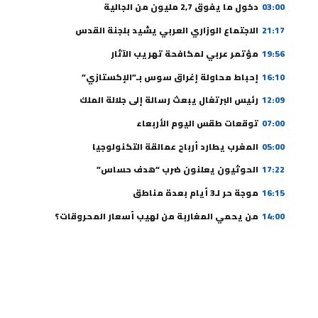
03:00
دخول ما يفوق 2,7 مليون من الجالية
21:17
الاجتماع الوزاري العربي يشيد بلجنة القدس
19:56
مؤتمر عربي لمكافحة تهريب الآثار
16:10
إحباط محاولة إغراق سوس بـ”الإكستازي”
12:09
رئيس البرتغال يبعث رسالة إلى جلالة الملك
07:00
توقعات طقس اليوم الأربعاء
05:00
المغرب يطارد أرباح عمالقة التكنولوجيا
17:22
الحوثيون يعلنون ضرب “هدف حساس”
16:15
موجة حر لـ3 أيام بعدة مناطق
14:00
من يحمي المغاربة من لهيب أسعار المحروقات؟