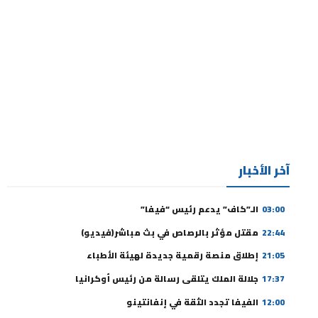
آخر الأخبار
03:00
الـ”كاف” يدعم رئيس “فيفا”
22:44
مقتل مؤثر بالرصاص في بث مباشر(فيديو)
21:05
إطلاق منصة رقمية جديدة لهيئة الأطباء
17:37
جلالة الملك يتلقى رسالة من رئيس أوكرانيا
12:00
الفيفا تجدد الثقة في إنفانتينو