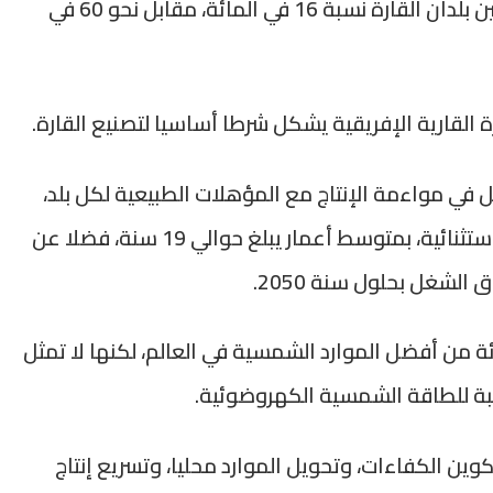
الكافي، في ظل عدم تجاوز المبادلات التجارية بين بلدان القارة نسبة 16 في المائة، مقابل نحو 60 في
ة القارية الإفريقية يشكل شرطا أساسيا لتصنيع القارة.
ل في مواءمة الإنتاج مع المؤهلات الطبيعية لكل بلد،
مشيرا إلى أن القارة تتوفر على طاقات شبابية استثنائية، بمتوسط أعمار يبلغ حوالي 19 سنة، فضلا عن
أن إفريقيا تمتلك نحو 60 في المائة من أفضل الموارد الشمسية في العالم، لكنها لا تمثل
وين الكفاءات، وتحويل الموارد محليا، وتسريع إنتاج