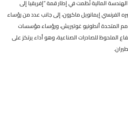
دسة المالية نُظمت في إطار قمة “إفريقيا إلى
ظيره الفرنسي إيمانويل ماكرون، إلى جانب عدد من رؤساء
للأمم المتحدة أنطونيو غوتيريش، ورؤساء مؤسسات
فاع الملحوظ للصادرات الصناعية، وهو أداء يرتكز على
يران.