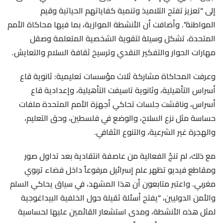
إلى “تعزيز تفتح التلاميذ وتنمية كفاياتهم الحياتية وقيم
المواطنة”. وأضافت أن الأنشطة الموازية، بما فيها محاكاة الأمم
المتحدة، تشكل وسيلة لتقوية الشخصية المتعلمة وصقل
مهارات الحوار والتفكير النقدي وترسيخ ثقافة السلام والتعايش.
وعرفت المحاكاة مشاركة ثلاث مؤسسات تعليمية: ثانوية قاع
أسراس التأهيلية، وثانوية تاسيفت التأهيلية، وإعدادية قاع
أسراس، وناقشت جلسات تحاكي أجهزة الأمم المتحدة ملفات
حساسة مثل نزع السلاح، والوضع في فلسطين، وحق التعليم،
والهجرة غير الشرعية، والتنوع الثقافي.
مع ذلك، لم تنجُ الفعالية من عاصفة انتقادية بعد تداول صور
ومقاطع فيديو تظهر علم إسرائيل مرفوعاً داخل فضاء تربوي
مغربي. واعتبر متابعون أن هذا المشهد، في سياق يحاكي السلم
والأمن الدوليين، “يفتح أسئلة ثقيلة حول الخلفية البيداغوجية
لمثل هذه الأنشطة، ومدى استشعار القائمين عليها لحساسية