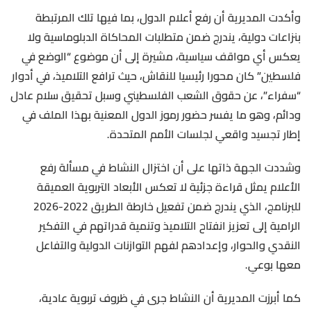
وأكدت المديرية أن رفع أعلام الدول، بما فيها تلك المرتبطة
بنزاعات دولية، يندرج ضمن متطلبات المحاكاة الدبلوماسية ولا
يعكس أي مواقف سياسية، مشيرة إلى أن موضوع “الوضع في
فلسطين” كان محورا رئيسيا للنقاش، حيث ترافع التلاميذ، في أدوار
“سفراء”، عن حقوق الشعب الفلسطيني وسبل تحقيق سلام عادل
ودائم، وهو ما يفسر حضور رموز الدول المعنية بهذا الملف في
إطار تجسيد واقعي لجلسات الأمم المتحدة.
وشددت الجهة ذاتها على أن اختزال النشاط في مسألة رفع
الأعلام يمثل قراءة جزئية لا تعكس الأبعاد التربوية العميقة
للبرنامج، الذي يندرج ضمن تفعيل خارطة الطريق 2022-2026
الرامية إلى تعزيز انفتاح التلاميذ وتنمية قدراتهم في التفكير
النقدي والحوار، وإعدادهم لفهم التوازنات الدولية والتفاعل
معها بوعي.
كما أبرزت المديرية أن النشاط جرى في ظروف تربوية عادية،