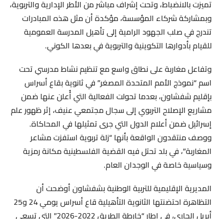
تميزت بالانضباط، وتحت إشراف مباشر من الأطر الإدارية والتربوية،
وبمشاركة شركاء المؤسسة، مؤكدة أن مثل هذه المبادرات
تندرج في صلب الجهود الرامية إلى تأهيل المدرسة العمومية
للقيام بأدوارها التكوينية والتربوية في بعدها الكوني.
وتفاعل مغاربة على نطاق واسع مع تنظيم نشاط مدرسي تحت
اسم “نموذج الأمم المتحدة المصغر” في ثانوية بقاع أسراس
بإقليم شفشاون، بعدما تحولت الفعالية التي أُعلن عنها ضمن
مشاريع الإصلاح التربوي إلى سجال مجتمعي عنيف، إثر ظهور علم
إسرائيل ضمن أعلام الدول التي جرى تمثيلها في المحاكاة.
ووصف منتقدون الواقعة بأنها “زلة تربوية استفزت مشاعر
المغاربة”، في بلد تحتل فيه القضية الفلسطينية مكانة رمزية
وسياسية خاصة في الوجدان العام.
المديرية الإقليمية للتربية الوطنية بشفشاون أوضحت أن
التظاهرة احتضنتها الثانوية التأهيلية قاع أسراس يومي 24 و25
أبريل الجاري، في إطار “خارطة الطريق 2022-2026” التي تسعى