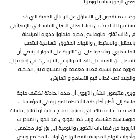
بعض الرموز سياسياً ورمزياً”.
وذهب منتقدون إلى التساؤل عن الرسائل الخفية التي قد
يستقيها التلاميذ من نشاط يعالج الصراع الفلسطيني-الإسرائيلي
في قالب تقني دبلوماسي مجرد، متجاوزاً جذوره المرتبطة
بالاحتلال والاستيطان وانتهاك الحقوق الأساسية للشعب
الفلسطيني. وشددوا على أن “التربية على الحوار لا ينبغي أن
تنفصل عن التربية على العدالة والوعي التاريخي”، في إشارة إلى
ضرورة عدم تبسيط قضايا معقدة أو المساواة بين الضحية
والجلاد تحت غطاء قيم التسامح والتعايش.
ويرى متتبعون للشأن التربوي أن هذه الحادثة تكشف حاجة
ماسة إلى تأطير أكثر دقة للأنشطة الموازية في المؤسسات
التعليمية، خاصة تلك التي تستورد نماذج دولية أو تتناول ملفات
جيوسياسية حسّاسة. وإلا، كما يقولون، قد تتحول المبادرات
التربوية من فضاءات للتكوين والتوعية إلى بؤر توتر مجتمعي
وأدوات اتهام للمدرسة بانفصالها عن ثوابت المجتمع ونبض