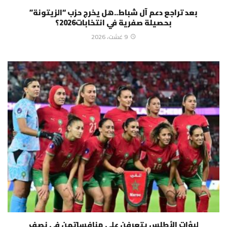
بعد تراجع دعم آل شباط..هل يخرج حزب “الزيتونة”
بحصيلة صفرية في انتخابات2026؟
9 غشت، 2026
لبؤات الأطلس يتعرفن على منافساتهن في نصف