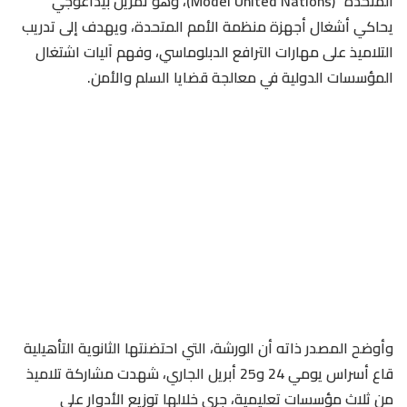
المتحدة” (Model United Nations)، وهو تمرين بيداغوجي
يحاكي أشغال أجهزة منظمة الأمم المتحدة، ويهدف إلى تدريب
التلاميذ على مهارات الترافع الدبلوماسي، وفهم آليات اشتغال
المؤسسات الدولية في معالجة قضايا السلم والأمن.
وأوضح المصدر ذاته أن الورشة، التي احتضنتها الثانوية التأهيلية
قاع أسراس يومي 24 و25 أبريل الجاري، شهدت مشاركة تلاميذ
من ثلاث مؤسسات تعليمية، جرى خلالها توزيع الأدوار على