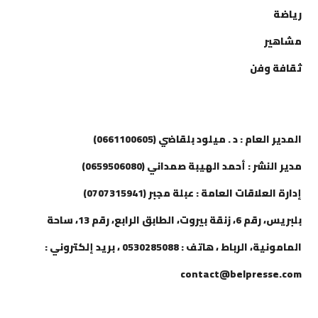
رياضة
مشاهير
ثقافة وفن
إتصل بنا
المدير العام : د . ميلود بلقاضي (0661100605)
مدير النشر : أحمد الهيبة صمداني (0659506080)
إدارة العلاقات العامة : عبلة مجبر (0707315941)
بلبريس، رقم 6، زنقة بيروت، الطابق الرابع، رقم 13، ساحة
المامونية، الرباط ، هاتف : 0530285088 ، بريد إلكتروني :
contact@belpresse.com