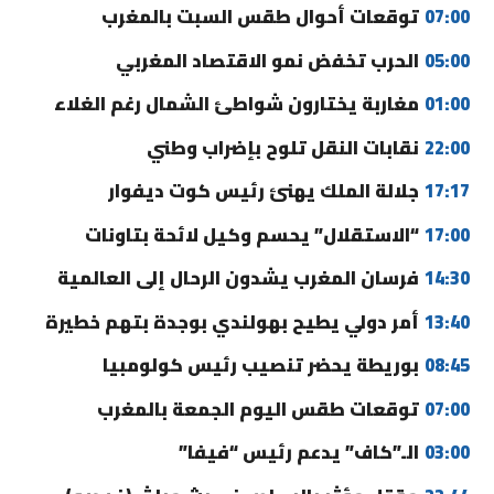
07:00
توقعات أحوال طقس السبت بالمغرب
05:00
الحرب تخفض نمو الاقتصاد المغربي
01:00
مغاربة يختارون شواطئ الشمال رغم الغلاء
22:00
نقابات النقل تلوح بإضراب وطني
17:17
جلالة الملك يهنئ رئيس كوت ديفوار
17:00
“الاستقلال” يحسم وكيل لائحة بتاونات
14:30
فرسان المغرب يشدون الرحال إلى العالمية
13:40
أمر دولي يطيح بهولندي بوجدة بتهم خطيرة
08:45
بوريطة يحضر تنصيب رئيس كولومبيا
07:00
توقعات طقس اليوم الجمعة بالمغرب
03:00
الـ”كاف” يدعم رئيس “فيفا”