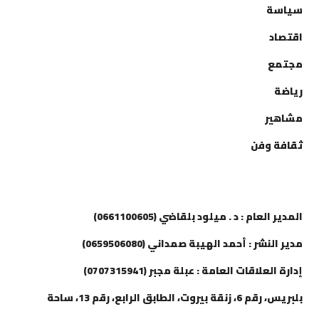
سياسة
اقتصاد
مجتمع
رياضة
مشاهير
ثقافة وفن
إتصل بنا
المدير العام : د . ميلود بلقاضي (0661100605)
مدير النشر : أحمد الهيبة صمداني (0659506080)
إدارة العلاقات العامة : عبلة مجبر (0707315941)
بلبريس، رقم 6، زنقة بيروت، الطابق الرابع، رقم 13، ساحة