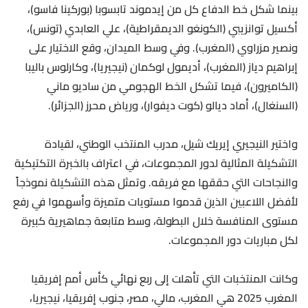
بينما شكل خط الدفاع كل من إيدموند تابسوبا (بوركينا فاسو)،
أكسيل توانزيبي (الكونغو الديمقراطية)، علي العابدي (تونس)،
ونصير مزراوي (المغرب). وفي وسط الميدان، وقع الاختيار على
إبراهيم دياز (المغرب)، أديمول لوكمان (نيجيريا)، وكارلوس باليبا
(الكاميرون)، فيما تشكل الخط الهجومي من ساديو ماني
(السنغال)، أماد ديالو (كوت ديفوار)، ورياض محرز (الجزائر).
واختير النيجيري إيريك شيل، مدرب المنتخب الوطني، لقيادة
التشكيلة المثالية لدور المجموعات، في اعتراف بالخبرة التكتيكية
والنجاحات التي حققها مع فريقه. وتمثل هذه التشكيلة نموذجاً
لأفضل اللاعبين الذين قدموا مستويات متميزة وأسهموا في رفع
مستوى المنافسة خلال البطولة، وسط متابعة جماهيرية كبيرة
لكل مباريات دور المجموعات.
وكانت المنتخبات التي تأهلت إلى ربع نهائي كأس أمم إفريقيا
المغرب 2025 هي المغرب، مالي، مصر، جنوب إفريقيا، نيجيريا،