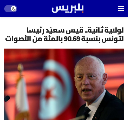
Dark mode
لولاية ثانية.. قيس سعيّد رئيسا
لتونس بنسبة 90.69 بالمئة من الأصوات