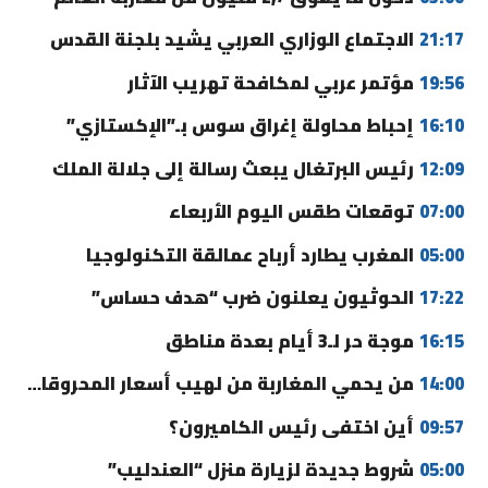
21:17
الاجتماع الوزاري العربي يشيد بلجنة القدس
19:56
مؤتمر عربي لمكافحة تهريب الآثار
16:10
إحباط محاولة إغراق سوس بـ”الإكستازي”
12:09
رئيس البرتغال يبعث رسالة إلى جلالة الملك
07:00
توقعات طقس اليوم الأربعاء
05:00
المغرب يطارد أرباح عمالقة التكنولوجيا
17:22
الحوثيون يعلنون ضرب “هدف حساس”
16:15
موجة حر لـ3 أيام بعدة مناطق
14:00
من يحمي المغاربة من لهيب أسعار المحروقات؟
09:57
أين اختفى رئيس الكاميرون؟
05:00
شروط جديدة لزيارة منزل “العندليب”