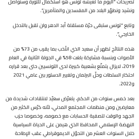
تصريحات “اليوم ما تعيشه تونس هو استكمال للثورة وسنواصل
ونشيد ونطهّر البلاد من المفسدين والمتآمرين”.
وتابع “تونس ستبقى حرّة مستقلة أبد الدهر ولن تقبل بالتدخل
الخارجي”.
هذه النتائج تظهر أن سعيد الذي انتُخب بما يقرب من 73% من
الأصوات وبنسبة مشاركة بلغت 58% في الجولة الثانية في العام
2019، لايزال يتمتّع بشعبية كبيرة لدى التونسيين حتى بعد قراره
احتكار السلطات وحلّ البرلمان وتغيير الدستور بين عامي 2021
و2022.
بعد خمس سنوات من الحكم، يتعرّض سعيّد لانتقادات شديدة من
معارضين ومن منظمات المجتمع المدني، لأنه كرّس الكثير من
الجهد والوقت لتصفية الحسابات مع خصومه، وخصوصا حزب
النهضة الإسلامي المحافظ الذي هيمن على الحياة السياسية
خلال السنوات العشر من التحوّل الديموقراطي عقب الإطاحة