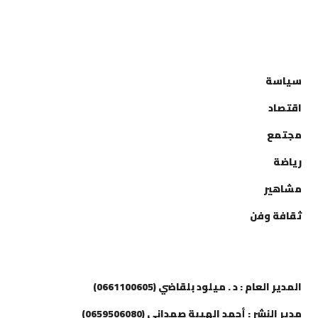
التصنيفات
سياسة
اقتصاد
مجتمع
رياضة
مشاهير
ثقافة وفن
إتصل بنا
المدير العام : د . ميلود بلقاضي (0661100605)
مدير النشر : أحمد الهيبة صمداني (0659506080)