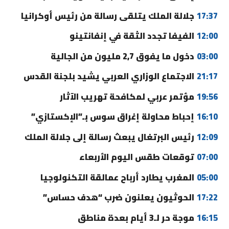
17:37
جلالة الملك يتلقى رسالة من رئيس أوكرانيا
12:00
الفيفا تجدد الثقة في إنفانتينو
03:00
دخول ما يفوق 2,7 مليون من الجالية
21:17
الاجتماع الوزاري العربي يشيد بلجنة القدس
19:56
مؤتمر عربي لمكافحة تهريب الآثار
16:10
إحباط محاولة إغراق سوس بـ”الإكستازي”
12:09
رئيس البرتغال يبعث رسالة إلى جلالة الملك
07:00
توقعات طقس اليوم الأربعاء
05:00
المغرب يطارد أرباح عمالقة التكنولوجيا
17:22
الحوثيون يعلنون ضرب “هدف حساس”
16:15
موجة حر لـ3 أيام بعدة مناطق