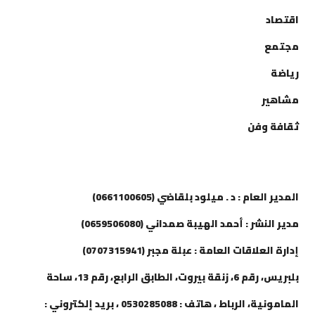
اقتصاد
مجتمع
رياضة
مشاهير
ثقافة وفن
إتصل بنا
المدير العام : د . ميلود بلقاضي (0661100605)
مدير النشر : أحمد الهيبة صمداني (0659506080)
إدارة العلاقات العامة : عبلة مجبر (0707315941)
بلبريس، رقم 6، زنقة بيروت، الطابق الرابع، رقم 13، ساحة
المامونية، الرباط ، هاتف : 0530285088 ، بريد إلكتروني :