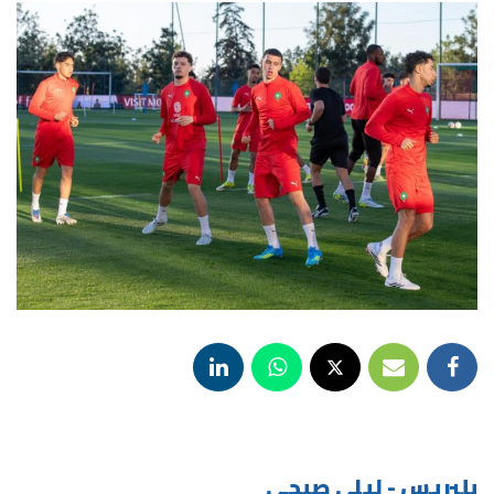
بلبريس - ليلى صبحي