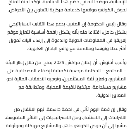
للإنسانية، موضحا أنه في خضم هذا الدينامية، تؤكد لجنة المناخ
لحوض الكونغو موقعها كدعامة مركزية للتعاون بين الأحواض.
وقال رئيس الحكومة إن المغرب يدعم هذا التقارب الاستراتيجي
بشكل كامل، اقتناعا منه بأنه يشكل رافعة أساسية لتعزيز موقع
إفريقيا في المفاوضات الدولية والدعوة إلى إرساء آليات تمويل
أكثر عدلا وتوقعا وملاءمة مع واقع البلدان الغابوية.
وأعرب أخنوش، أن إعلان مراكش 2025 يمنح، من خلال إطار البيئة
– المجتمع – الحكامة مرجعية تكميلية لإضفاء المصداقية على
المشاريع، وتعزيز ثقة المستثمرين، وتوجيه التدفقات المالية نحو
مشاريع مستدامة، مبتكرة للقيمة المحلية، ومتطابقة مع
المعايير الدولية.
وقال إن قمة اليوم تأتي في لحظة حاسمة، تهم الانتقال من
الالتزامات إلى الاستثمار، ومن الاستراتيجيات إلى النتائج الملموسة،
مشيرا إلى أن حوض الكونغو جاهز، والمشاريع مهيكلة وموثوقة