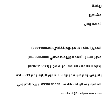
رياضة
مشاهير
ثقافة وفن
إتصل بنا
المدير العام : د . ميلود بلقاضي (0661100605)
مدير النشر : أحمد الهيبة صمداني (0659506080)
إدارة العلاقات العامة : عبلة مجبر (0707315941)
بلبريس، رقم 6، زنقة بيروت، الطابق الرابع، رقم 13، ساحة
المامونية، الرباط ، هاتف : 0530285088 ، بريد إلكتروني :
contact@belpresse.com