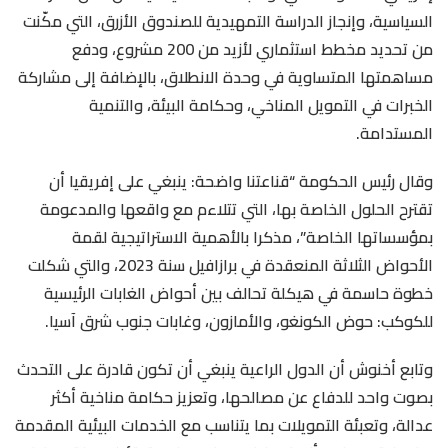
السياسية، وإنجاز الدراسة التمهيدية للصندوق الأزرق، التي مكّنت
من تحديد مخطط استثماري لأزيد من 200 مشروع، ودفع
مساهمتها المتساوية في وحدة الانطلاق، بالإضافة إلى مشاركة
الخبرات في التمويل المناخي، وحكامة البيئة، والتنمية
المستدامة.
وقال رئيس الحكومة “قناعتنا واضحة: ينبغي على إفريقيا أن
تقترح الحلول الخاصة بها، التي تتلاءم مع واقعها والمدعومة
بمؤسساتها الخاصة”، مذكرا بالأهمية الاستراتيجية لقمة
الأحواض الثلاثة المنعقدة في برازافيل سنة 2023، والتي شكلت
خطوة حاسمة في هيكلة تحالف بين أحواض الغابات الرئيسية
للكوكب: حوض الكونغو، والأمازون، وغابات جنوب شرق آسيا.
وتابع أخنوش أن الدول الراعية ينبغي أن تكون قادرة على التحدث
بصوت واحد للدفاع عن مصالحها، وتعزيز حكامة مناخية أكثر
عدالة، وتعبئة التمويلات بما يتناسب مع الخدمات البيئية المقدمة