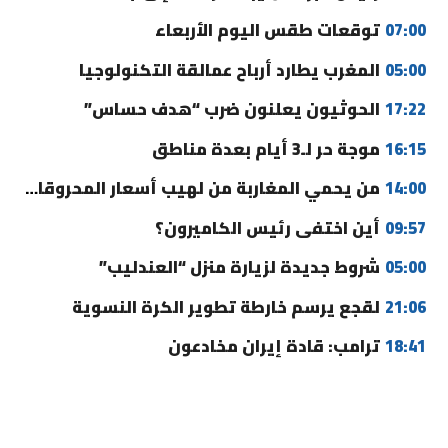
07:00
توقعات طقس اليوم الأربعاء
05:00
المغرب يطارد أرباح عمالقة التكنولوجيا
17:22
الحوثيون يعلنون ضرب “هدف حساس”
16:15
موجة حر لـ3 أيام بعدة مناطق
14:00
من يحمي المغاربة من لهيب أسعار المحروقات؟
09:57
أين اختفى رئيس الكاميرون؟
05:00
شروط جديدة لزيارة منزل “العندليب”
21:06
لقجع يرسم خارطة تطوير الكرة النسوية
18:41
ترامب: قادة إيران مخادعون