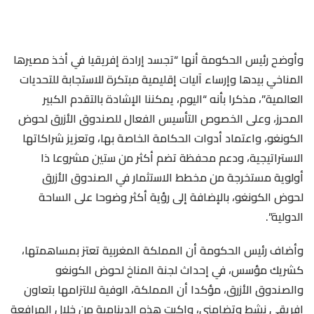
وأوضح رئيس الحكومة أنها “تجسد إرادة إفريقيا في أخذ مصيرها
المناخي بيدها وإرساء آليات إقليمية مبتكرة للاستجابة للتحديات
العالمية”، مذكرا بأنه “اليوم، يمكننا الإشادة بالتقدم الكبير
المحرز، وعلى الخصوص التأسيس الفعال للصندوق الأزرق لحوض
الكونغو، واعتماد أدوات الحكامة الخاصة بها، وتعزيز شراكاتها
الاستراتيجية، ودعم محفظة تضم أكثر من ستين مشروعا ذا
أولوية مستخرجة من مخطط الاستثمار في الصندوق الأزرق
لحوض الكونغو، بالإضافة إلى رؤية أكثر وضوحا على الساحة
الدولية”.
وأضاف رئيس الحكومة أن المملكة المغربية تعتز بمساهمتها،
كشريك مؤسس، في إحداث لجنة المناخ لحوض الكونغو
والصندوق الأزرق، مؤكدا أن المملكة، الوفية لالتزامها بتعاون
إفريقي نشط وتضامني، واكبت هذه الدينامية من خلال المرافعة