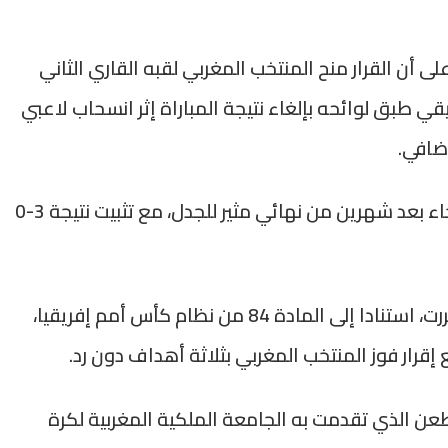
في الولايات المتحدة، فقد شددت “ESPN” على أن القرار منح المنتخب المغربي لقبه القاري الثاني
لاتحاد الإفريقي طبق لوائحه بإلغاء نتيجة المباراة إثر انسحاب لاعبي
كما أكدت “NBC Sports” أن الإعلان الرسمي جاء بعد شهرين من نهائي مثير للجدل، مع تثبيت نتيجة 3-0
وكانت لجنة الاستئناف التابعة لـ “الكاف” قد قررت، استنادا إلى المادة 84 من نظام كأس أمم إفريقيا،
 إقرار فوز المنتخب المغربي بثلاثة أهداف دون رد.
طعن الذي تقدمت به الجامعة الملكية المغربية لكرة