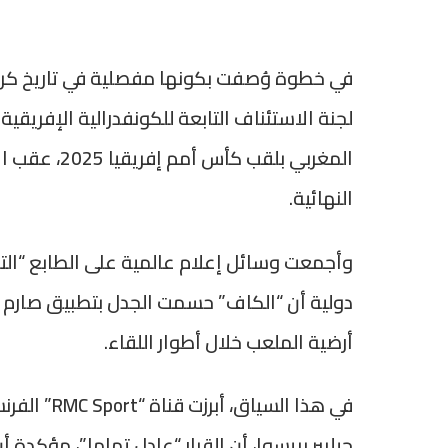
في خطوة وُصفت بكونها مفصلية في تاريخ كرة ا
لجنة الاستئناف التابعة للكونفدرالية الإفريقية
المغربي بلقب
النهائية.
وأجمعت وسائل إعلام عالمية على الطابع “التار
دولية أن “الكاف” حسمت الجدل بتطبيق صارم 
أرضية الملعب خلال أطوار اللقاء.
جيلبير بريسوا، أن القرار “عادل تماما”، مؤكدة