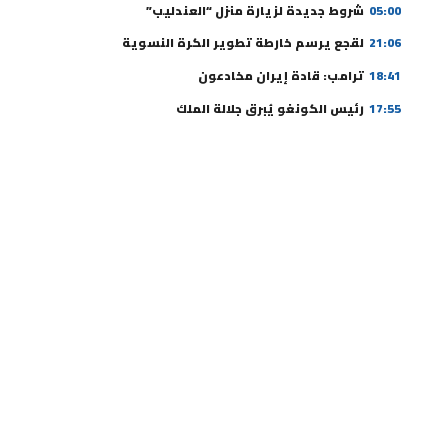
05:00
شروط جديدة لزيارة منزل “العندليب”
21:06
لقجع يرسم خارطة تطوير الكرة النسوية
18:41
ترامب: قادة إيران مخادعون
17:55
رئيس الكونغو يُبرق جلالة الملك