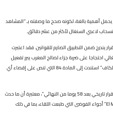
ت “Sky Sports News” أن القرار يحمل أهمية بالغة، لكونه صحح ما وصفته بـ “المشاهد
نسحاب لاعبي السنغال لأكثر من عشر دقائق.
ار يندرج ضمن التطبيق الصارم للقوانين. فقد اعتبرت
نتخب السنغالي احتجاجا على ضربة جزاء لصالح المغرب يبرر تفعيل
النصوص القانونية، فيما أوضحت “RTVE” أن “الكاف” استندت إلى المادة 84 التي تنص على إقصاء أي
بدورها، عنونت “Eurosport Spain” تغطيتها بـ “قرار تاريخي بعد 58 يوما من النهائي”، معتبرة أن ما حدث
يعادل “عدم حضور”، في حين استحضرت “El Mundo” أجواء الفوضى التي طبعت اللقاء، بما في ذلك