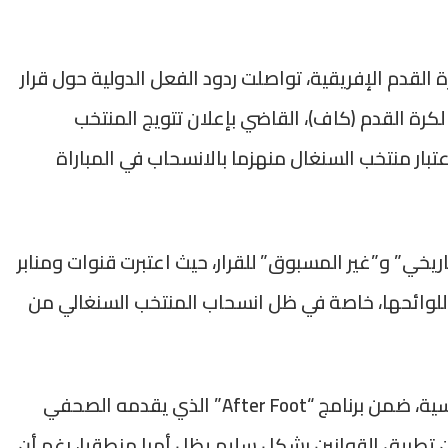
لقدم الإفريقية، تواصلت ردود الفعل الدولية حول قرار
 لكرة القدم (كاف)، القاضي بإعلان تتويج المنتخب
 كأس أمم إفريقيا 2025، عقب اعتبار منتخب السنغال منهزما بالانسحاب في المباراة
يخي” و”غير المسبوق” للقرار، حيث اعتبرت قنوات ومنابر
للوائحها، خاصة في ظل انسحاب المنتخب السنغالي من
في هذا السياق، أبرزت قناة “RMC Sport” الفرنسية، ضمن برنامج “After Foot” الذي يقدمه الصحفي
 أن تطبيق القوانين بشكل سليم يظل أمرا منطقيا، رغم أن