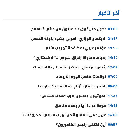
آخر الأخبار
03:00
دخول ما يفوق 2,7 مليون من مغاربة العالم
21:17
الاجتماع الوزاري العربي يشيد بلجنة القدس
19:56
مؤتمر عربي لمكافحة تهريب الآثار
16:10
إحباط محاولة إغراق سوس بـ”الإكستازي”
12:09
رئيس البرتغال يبعث رسالة إلى جلالة الملك
07:00
توقعات طقس اليوم الأربعاء
05:00
المغرب يطارد أرباح عمالقة التكنولوجيا
17:22
الحوثيون يعلنون ضرب “هدف حساس”
16:15
موجة حر لـ3 أيام بعدة مناطق
14:00
من يحمي المغاربة من لهيب أسعار المحروقات؟
09:57
أين اختفى رئيس الكاميرون؟