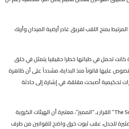
المرتبط بمنح اللقب لفريق غادر أرضية الميدان وأربك
عة كانت تحمل في طياتها خطرا حقيقيا يتمثل في خلق
وص عليها قانوناً منذ البداية، مشدداً على أن ظاهرة
ارات تحكيمية أصبحت مقلقة، في إشارة إلى حادثة
وعلى المستوى البريطاني، وصفت صحيفة “The Sun” القرار بـ “المميز”، معتبرة أن الهيئات الكروية
 مثيرة للجدل، عقب ثبوت خرق واضح للقوانين من طرف