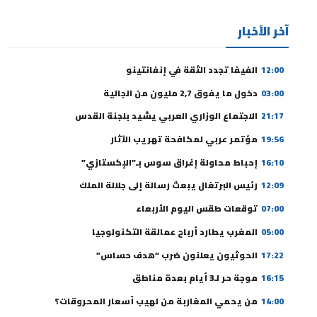
آخر الأخبار
12:00
الفيفا تجدد الثقة في إنفانتينو
03:00
دخول ما يفوق 2,7 مليون من الجالية
21:17
الاجتماع الوزاري العربي يشيد بلجنة القدس
19:56
مؤتمر عربي لمكافحة تهريب الآثار
16:10
إحباط محاولة إغراق سوس بـ”الإكستازي”
12:09
رئيس البرتغال يبعث رسالة إلى جلالة الملك
07:00
توقعات طقس اليوم الأربعاء
05:00
المغرب يطارد أرباح عمالقة التكنولوجيا
17:22
الحوثيون يعلنون ضرب “هدف حساس”
16:15
موجة حر لـ3 أيام بعدة مناطق
14:00
من يحمي المغاربة من لهيب أسعار المحروقات؟