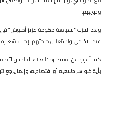
بيع المواشي، وارتفاع أثمنة نقل المواطنين ا
وذويهم.
وندد الحزب “بسياسة حكومة عزيز أخنوش” في
عيد الاضحى واستغلال حاجتهم لإحياء شعيرة دي
كما أعرب عن استنكاره “للغلاء الفاحش لأثمن
بأية ظواهر طبيعية أو اقتصادية، وإنما يرجع 