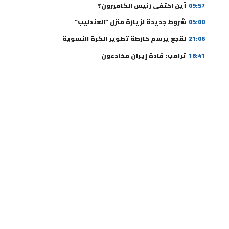
09:57
أين اختفى رئيس الكاميرون؟
05:00
شروط جديدة لزيارة منزل “العندليب”
21:06
لقجع يرسم خارطة تطوير الكرة النسوية
18:41
ترامب: قادة إيران مخادعون