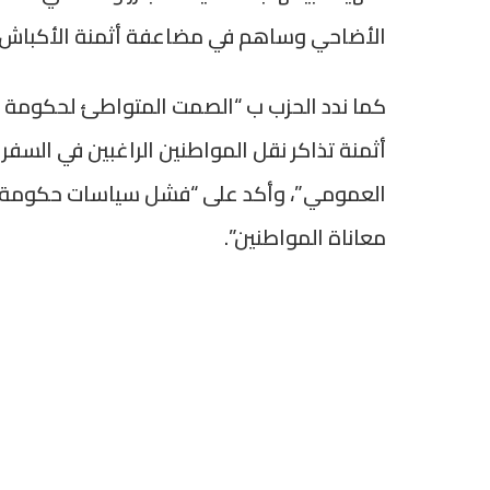
الأضاحي وساهم في مضاعفة أثمنة الأكباش”
كما ندد الحزب ب “الصمت المتواطئ لحكومة ع
أثمنة تذاكر نقل المواطنين الراغبين في السفر
العمومي”، وأكد على “فشل سياسات حكومة عز
معاناة المواطنين”.
كما ندد ب “الصمت المتواطئ لحكومة عزيز أخ
تذاكر نقل المواطنين الراغبين في السفر خلال
وأكد على “فشل سياسات حكومة عزيز أخنوش ال
المواطنين”.