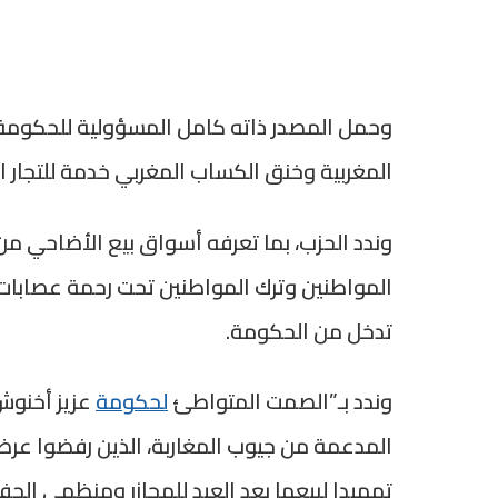
وحمل المصدر ذاته كامل المسؤولية للحكومة 
المغربية وخنق الكساب المغربي خدمة للتجار ال
وندد الحزب، بما تعرفه أسواق بيع الأضاحي 
المواطنين وترك المواطنين تحت رحمة عصابات
تدخل من الحكومة.
وندد بـ”الصمت المتواطئ
لحكومة
عزيز أخنوش 
المدعمة من جيوب المغاربة، الذين رفضوا عرض
تمهيدا لبيعها بعد العيد للمجازر ومنظمي الح