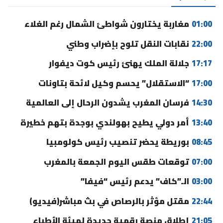
01:00
مغاربة يختارون شواطئ الشمال رغم الغلاء
22:00
نقابات النقل تلوح بإضراب وطني
17:17
جلالة الملك يهنئ رئيس كوت ديفوار
17:00
“الاستقلال” يحسم وكيل لائحة بتاونات
14:30
فرسان المغرب يشدون الرحال إلى العالمية
13:40
أمر دولي يطيح بهولندي بوجدة بتهم خطيرة
08:45
بوريطة يحضر تنصيب رئيس كولومبيا
07:00
توقعات طقس اليوم الجمعة بالمغرب
03:00
الـ”كاف” يدعم رئيس “فيفا”
22:44
مقتل مؤثر بالرصاص في بث مباشر(فيديو)
21:05
إطلاق منصة رقمية جديدة لهيئة الأطباء