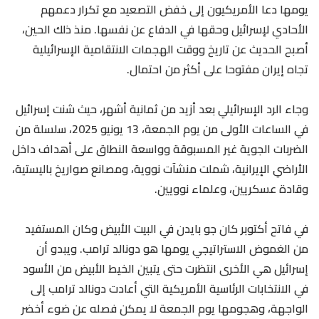
يومها دعا الأمريكيون إلى خفض التصعيد مع تكرار دعمهم
الأحادي لإسرائيل وحقها في الدفاع عن نفسها. منذ ذلك الحين،
أصبح الحديث عن تاريخ ووقت الهجمات الانتقامية الإسرائيلية
تجاه إيران مفتوحا على أكثر من احتمال.
وجاء الرد الإسرائيلي بعد أزيد من ثمانية أشهر، حيث شنت إسرائيل
في الساعات الأولى من يوم الجمعة، 13 يونيو 2025، سلسلة من
الضربات الجوية غير المسبوقة وواسعة النطاق على أهداف داخل
الأراضي الإيرانية، شملت منشآت نووية، ومصانع صواريخ باليستية،
وقادة عسكريين، وعلماء نوويين.
في فاتح أكتوبر كان جو بايدن في البيت الأبيض وكان المستفيد
من الغموض الاستراتيجي يومها هو دونالد ترامب. ويبدو أن
إسرائيل هي الأخرى انتظرت حتى يتبين الخيط الأبيض من الأسود
في الانتخابات الرئاسية الأمريكية التي أعادت دونالد ترامب إلى
الواجهة، وهجومها يوم الجمعة لا يمكن فصله عن ضوء أخضر