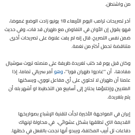
من واشنطن.
آخر تصريحات ترامب اليوم الأربعاء 18 يونيو زادت الوضع غموضا،
فهو يقول إن الأوان في التفاوض مع طهران قد فات، وفي حديث
ضمن نفس التصريح، قال إنه لم يفت علاوة على تصريحات أخرى
متناقضة تحمل أكثر من نغمة.
وكان قبل يوم قد كتب تغريدة ظريفة على منصته تروث سوشيال
مفادها، أن ’’غادروا طهران فورا’’،
وهو
أمر سريالي تماما، إذا
علمنا أن طهران لا تحتوي على أي مفاعل نووي، ويسكنها
الملايين وإخلاؤها يحتاج إلى أسابيع من التخطيط او أشهر بله أن
يتم بتغريدة.
إيران في المواجهة الأخيرة لجأت لتقنية الإشباع بصواريخها
القديمة التي تطلقها بشكل عشوائي، في محاولة لإنهاك
دفاعات تل أبيب المكلفة، ويبدو أنها نجحت بالفعل في خطتها.