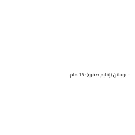
– بويبلان (إقليم صفرو): 15 ملم.