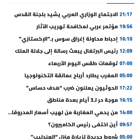
21:17
الاجتماع الوزاري العربي يشيد بلجنة القدس
19:56
مؤتمر عربي لمكافحة تهريب الآثار
16:10
إحباط محاولة إغراق سوس بـ”الإكستازي”
12:09
رئيس البرتغال يبعث رسالة إلى جلالة الملك
07:00
توقعات طقس اليوم الأربعاء
05:00
المغرب يطارد أرباح عمالقة التكنولوجيا
17:22
الحوثيون يعلنون ضرب “هدف حساس”
16:15
موجة حر لـ3 أيام بعدة مناطق
14:00
من يحمي المغاربة من لهيب أسعار المحروقات؟
09:57
أين اختفى رئيس الكاميرون؟
05:00
شروط جديدة لزيارة منزل “العندليب”