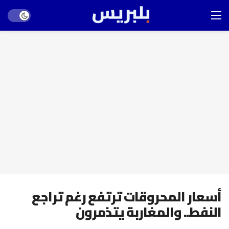
Dark mode
أسعار المحروقات ترتفع رغم تراجع
النفط.. والمغاربة يتذمرون