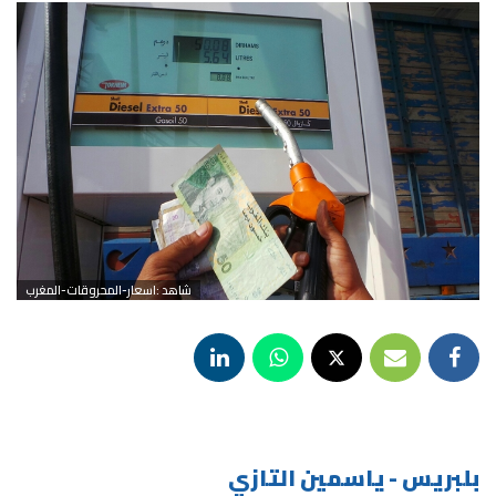
شاهد :اسعار-المحروقات-المغرب
بلبريس - ياسمين التازي