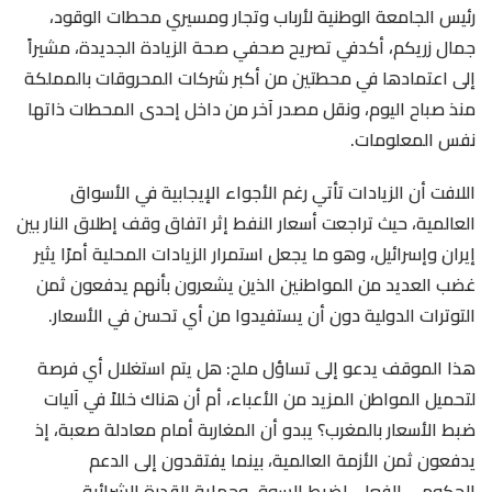
رئيس الجامعة الوطنية لأرباب وتجار ومسيري محطات الوقود،
جمال زريكم، أكدفي تصريح صحفي صحة الزيادة الجديدة، مشيراً
إلى اعتمادها في محطتين من أكبر شركات المحروقات بالمملكة
منذ صباح اليوم، ونقل مصدر آخر من داخل إحدى المحطات ذاتها
نفس المعلومات.
اللافت أن الزيادات تأتي رغم الأجواء الإيجابية في الأسواق
العالمية، حيث تراجعت أسعار النفط إثر اتفاق وقف إطلاق النار بين
إيران وإسرائيل، وهو ما يجعل استمرار الزيادات المحلية أمرًا يثير
غضب العديد من المواطنين الذين يشعرون بأنهم يدفعون ثمن
التوترات الدولية دون أن يستفيدوا من أي تحسن في الأسعار.
هذا الموقف يدعو إلى تساؤل ملح: هل يتم استغلال أي فرصة
لتحميل المواطن المزيد من الأعباء، أم أن هناك خللاً في آليات
ضبط الأسعار بالمغرب؟ يبدو أن المغاربة أمام معادلة صعبة، إذ
يدفعون ثمن الأزمة العالمية، بينما يفتقدون إلى الدعم
الحكومي الفعلي لضبط السوق وحماية القدرة الشرائية.