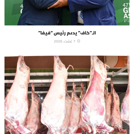
الـ”كاف” يدعم رئيس “فيفا”
7 غشت، 2026