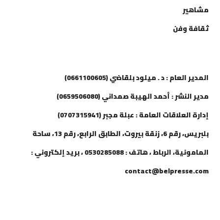
مشاهير
ثقافة وفن
إتصل بنا
المدير العام : د . ميلود بلقاضي (0661100605)
مدير النشر : أحمد الهيبة صمداني (0659506080)
إدارة العلاقات العامة : عبلة مجبر (0707315941)
بلبريس، رقم 6، زنقة بيروت، الطابق الرابع، رقم 13، ساحة
المامونية، الرباط ، هاتف : 0530285088 ، بريد إلكتروني :
contact@belpresse.com