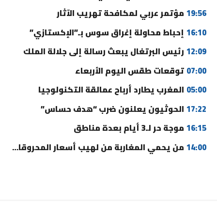
19:56
مؤتمر عربي لمكافحة تهريب الآثار
16:10
إحباط محاولة إغراق سوس بـ”الإكستازي”
12:09
رئيس البرتغال يبعث رسالة إلى جلالة الملك
07:00
توقعات طقس اليوم الأربعاء
05:00
المغرب يطارد أرباح عمالقة التكنولوجيا
17:22
الحوثيون يعلنون ضرب “هدف حساس”
16:15
موجة حر لـ3 أيام بعدة مناطق
14:00
من يحمي المغاربة من لهيب أسعار المحروقات؟