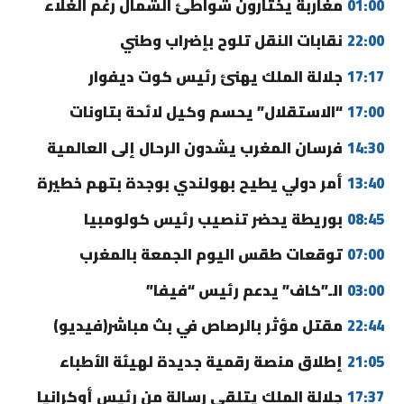
01:00
مغاربة يختارون شواطئ الشمال رغم الغلاء
22:00
نقابات النقل تلوح بإضراب وطني
17:17
جلالة الملك يهنئ رئيس كوت ديفوار
17:00
“الاستقلال” يحسم وكيل لائحة بتاونات
14:30
فرسان المغرب يشدون الرحال إلى العالمية
13:40
أمر دولي يطيح بهولندي بوجدة بتهم خطيرة
08:45
بوريطة يحضر تنصيب رئيس كولومبيا
07:00
توقعات طقس اليوم الجمعة بالمغرب
03:00
الـ”كاف” يدعم رئيس “فيفا”
22:44
مقتل مؤثر بالرصاص في بث مباشر(فيديو)
21:05
إطلاق منصة رقمية جديدة لهيئة الأطباء
17:37
جلالة الملك يتلقى رسالة من رئيس أوكرانيا