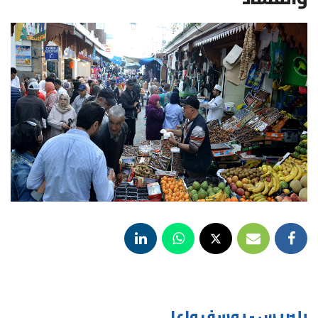
بلبريس - يوسف واعلي