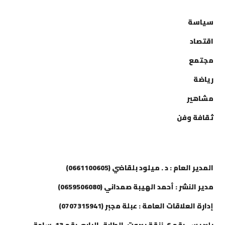
التصنيفات
سياسة
اقتصاد
مجتمع
رياضة
مشاهير
ثقافة وفن
إتصل بنا
المدير العام : د . ميلود بلقاضي (0661100605)
مدير النشر : أحمد الهيبة صمداني (0659506080)
إدارة العلاقات العامة : عبلة مجبر (0707315941)
بلبريس، رقم 6، زنقة بيروت، الطابق الرابع، رقم 13، ساحة