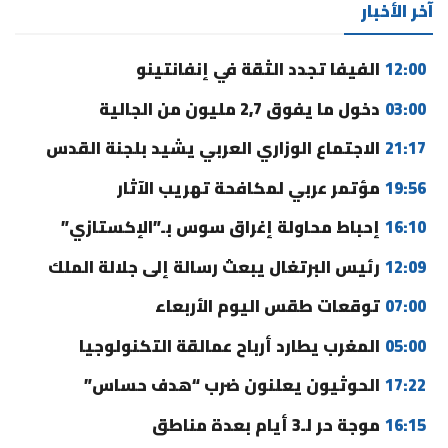
آخر الأخبار
12:00
الفيفا تجدد الثقة في إنفانتينو
03:00
دخول ما يفوق 2,7 مليون من الجالية
21:17
الاجتماع الوزاري العربي يشيد بلجنة القدس
19:56
مؤتمر عربي لمكافحة تهريب الآثار
16:10
إحباط محاولة إغراق سوس بـ”الإكستازي”
12:09
رئيس البرتغال يبعث رسالة إلى جلالة الملك
07:00
توقعات طقس اليوم الأربعاء
05:00
المغرب يطارد أرباح عمالقة التكنولوجيا
17:22
الحوثيون يعلنون ضرب “هدف حساس”
16:15
موجة حر لـ3 أيام بعدة مناطق