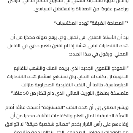
والذين بدؤوا بالانخراط الفعلي في مشروع الحكم الذاتي، تاركين
وراءهم عقودًا من المعاناة والاستغلال السياسي.
*”المصلحة الضيقة” تهدد المكتسبات*
بيد أن الأستاذ الصلاي، في تحليل واعٍ، يرفع صوته محذرًا من أن
هذه الانتصارات تبقى هشة إذا لم تقترن بتغيير جذري في الفاعل
المحلي. ويقول في هذا الصدد:
“النموذج التنموي الجديد الذي يريده الملك والشعب للأقاليم
الجنوبية لن يكتب له النجاح، ولن نستطيع استثمار هذه الانتصارات
الدبلوماسية، طالما أن النخب التقليدية الصحراوية مازالت
متمسكة بمنطق التوريث العائلي الذي دام لأكثر من 50 عامًا.”
ويشير الصلاي إلى أن هذه النخب “المستنزفة” أصبحت عائقًا أمام
التعبئة الحقيقية للمال العام والكفاءات الشابة، محذرا من أن
إبقاءهم على رأس القرار يخدم “مصالح شخصية ضيقة” لا تتوافق
مع طموحات المواطن الصحراوي الذي يتطلع لجهة متقدمة،