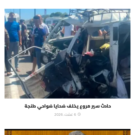
حادث سير مروع يخلف ضحايا ضواحي طنجة
6 غشت، 2026