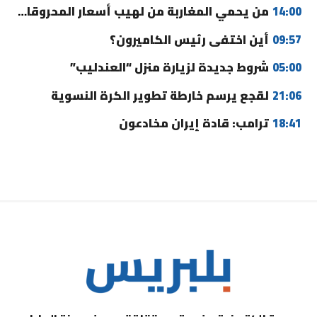
14:00
من يحمي المغاربة من لهيب أسعار المحروقات؟
09:57
أين اختفى رئيس الكاميرون؟
05:00
شروط جديدة لزيارة منزل “العندليب”
21:06
لقجع يرسم خارطة تطوير الكرة النسوية
18:41
ترامب: قادة إيران مخادعون