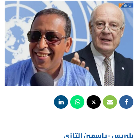
بلبريس - ياسمين التازي