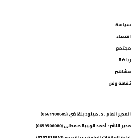
التصنيفات
سياسة
اقتصاد
مجتمع
رياضة
مشاهير
ثقافة وفن
إتصل بنا
المدير العام : د . ميلود بلقاضي (0661100605)
مدير النشر : أحمد الهيبة صمداني (0659506080)
إدارة العلاقات العامة : عبلة مجبر (0707315941)