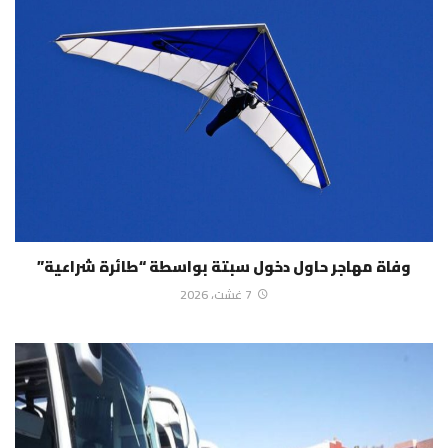
وفاة مهاجر حاول دخول سبتة بواسطة “طائرة شراعية”
7 غشت، 2026