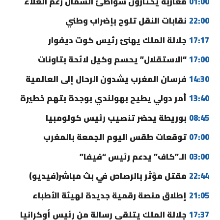
01:00
مغاربة يختارون شواطئ الشمال رغم الغلاء
22:00
نقابات النقل تلوح بإضراب وطني
17:17
جلالة الملك يهنئ رئيس كوت ديفوار
17:00
“الاستقلال” يحسم وكيل لائحة بتاونات
14:30
فرسان المغرب يشدون الرحال إلى العالمية
13:40
أمر دولي يطيح بهولندي بوجدة بتهم خطيرة
08:45
بوريطة يحضر تنصيب رئيس كولومبيا
07:00
توقعات طقس اليوم الجمعة بالمغرب
03:00
الـ”كاف” يدعم رئيس “فيفا”
22:44
مقتل مؤثر بالرصاص في بث مباشر(فيديو)
21:05
إطلاق منصة رقمية جديدة لهيئة الأطباء
17:37
جلالة الملك يتلقى رسالة من رئيس أوكرانيا