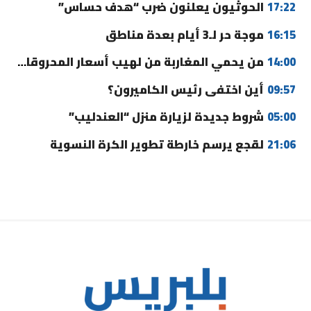
17:22
الحوثيون يعلنون ضرب “هدف حساس”
16:15
موجة حر لـ3 أيام بعدة مناطق
14:00
من يحمي المغاربة من لهيب أسعار المحروقات؟
09:57
أين اختفى رئيس الكاميرون؟
05:00
شروط جديدة لزيارة منزل “العندليب”
21:06
لقجع يرسم خارطة تطوير الكرة النسوية