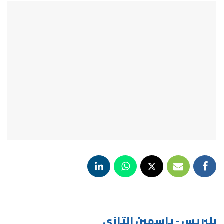
بلبريس - ياسمين التازي