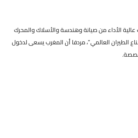
ع عمل على إنشاء 6 منظومات عالية الأداء من صيانة وهندسة والأسلاك والمحرك
اع الطيران العالمي”، مردفا أن المغرب يسعى لدخول
خصصة.