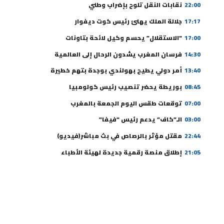
22:00
نقابات النقل تلوح بإضراب وطني
17:17
جلالة الملك يهنئ رئيس كوت ديفوار
17:00
“الاستقلال” يحسم وكيل لائحة بتاونات
14:30
فرسان المغرب يشدون الرحال إلى العالمية
13:40
أمر دولي يطيح بهولندي بوجدة بتهم خطيرة
08:45
بوريطة يحضر تنصيب رئيس كولومبيا
07:00
توقعات طقس اليوم الجمعة بالمغرب
03:00
الـ”كاف” يدعم رئيس “فيفا”
22:44
مقتل مؤثر بالرصاص في بث مباشر(فيديو)
21:05
إطلاق منصة رقمية جديدة لهيئة الأطباء