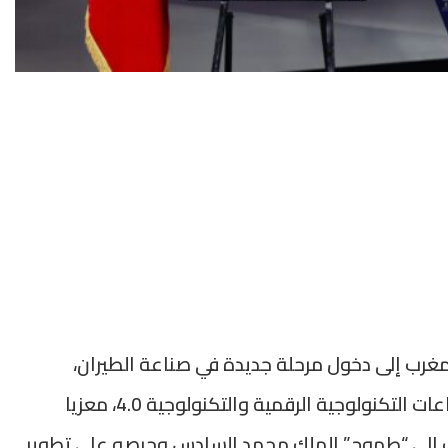
رب إلى دخول مرحلة جديدة في صناعة الطيران،
والتحول إلى صناعات أكثر تعقيدا، ودخول الصناعات التكنولوجية الرقمية والتكنولوجية 4.0، معزيا
ب إلى “طموح” الملك محمد السادس وحرصه على تطوير