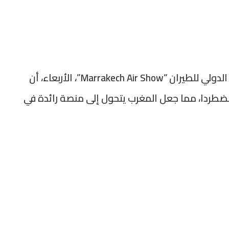
وأبرز رئيس الحكومة في افتتاح معرض مراكش الدولي للطيران “Marrakech Air Show”، الأربعاء، أن
ضطردا، مما جعل المغرب يتحول إلى منصة رائدة في