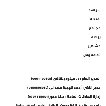
سياسة
اقتصاد
مجتمع
رياضة
مشاهير
ثقافة وفن
إتصل بنا
المدير العام : د . ميلود بلقاضي (0661100605)
مدير النشر : أحمد الهيبة صمداني (0659506080)
إدارة العلاقات العامة : عبلة مجبر (0707315941)
بلبريس، رقم 6، زنقة بيروت، الطابق الرابع، رقم 13، ساحة