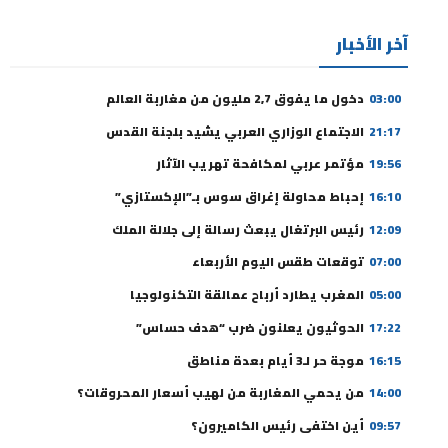
آخر الأخبار
03:00
دخول ما يفوق 2,7 مليون من مغاربة العالم
21:17
الاجتماع الوزاري العربي يشيد بلجنة القدس
19:56
مؤتمر عربي لمكافحة تهريب الآثار
16:10
إحباط محاولة إغراق سوس بـ”الإكستازي”
12:09
رئيس البرتغال يبعث رسالة إلى جلالة الملك
07:00
توقعات طقس اليوم الأربعاء
05:00
المغرب يطارد أرباح عمالقة التكنولوجيا
17:22
الحوثيون يعلنون ضرب “هدف حساس”
16:15
موجة حر لـ3 أيام بعدة مناطق
14:00
من يحمي المغاربة من لهيب أسعار المحروقات؟
09:57
أين اختفى رئيس الكاميرون؟