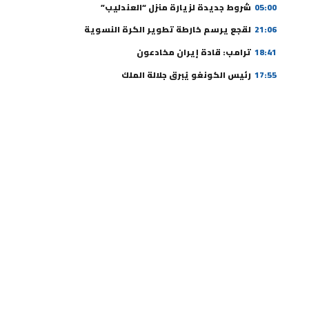
05:00
شروط جديدة لزيارة منزل “العندليب”
21:06
لقجع يرسم خارطة تطوير الكرة النسوية
18:41
ترامب: قادة إيران مخادعون
17:55
رئيس الكونغو يُبرق جلالة الملك