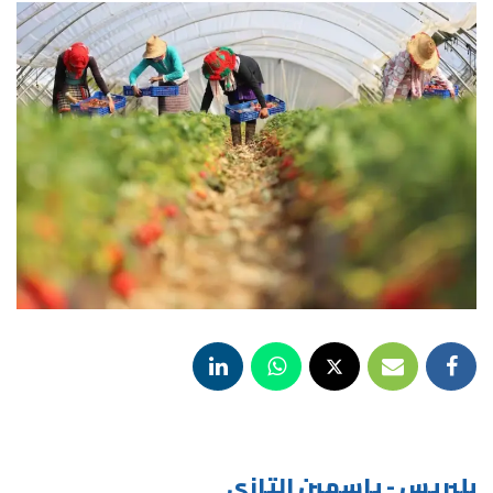
بلبريس - ياسمين التازي