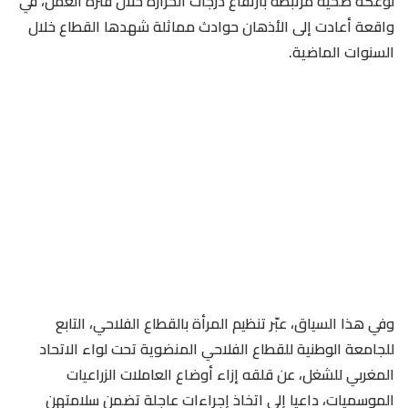
لوعكة صحية مرتبطة بارتفاع درجات الحرارة خلال فترة العمل، في
واقعة أعادت إلى الأذهان حوادث مماثلة شهدها القطاع خلال
السنوات الماضية.
وفي هذا السياق، عبّر تنظيم المرأة بالقطاع الفلاحي، التابع
للجامعة الوطنية للقطاع الفلاحي المنضوية تحت لواء الاتحاد
المغربي للشغل، عن قلقه إزاء أوضاع العاملات الزراعيات
الموسميات، داعيا إلى اتخاذ إجراءات عاجلة تضمن سلامتهن