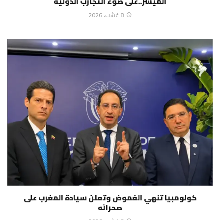
الميسر..على ضوء التجارب الدولية
8 غشت، 2026
كولومبيا تنهي الغموض وتعلن سيادة المغرب على
صحرائه