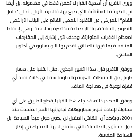
ويرى التقرير أن أهمية القرار لا تكمن فقط في مضمونه، بل أيضا
في الطريقة الاستثنائية التي صيغ بها، فللمرة الأولى، تخلى “حامل
القلم” الأميركي عن التقليد الأممي القائم على البناء التراكمي
للنصوص السابقة، واختار صياغة مختصرة وحاسمة، وهي إسقاط
لمعظم الفقرات المتوارثة، وحذف لأي إشارة إلى المقترحات
المنافسة بما فيها تلك التي تقدم بها البوليساريو في أكتوبر
الماضي.
ووفق التقرير فإن هذا التغيير الجذري، مثل انقلابا على مسار
طويل من التحفظات اللغوية والدبلوماسية التي كانت تقيد أي
قفزة نوعية في معالجة الملف.
ووفق المصدر ذاته، قد جاء هذا القرار ليقطع الطريق على أي
محاولة لإعادة تدوير سيناريوهات تجاوزتها الأمم المتحدة منذ
2001، ويؤكد أن النقاش المقبل لن يكون حول مبدأ السيادة، بل
حول مستوى الصلاحيات التي ستمنح لجهة الصحراء في إطار
السيادة المغربية.