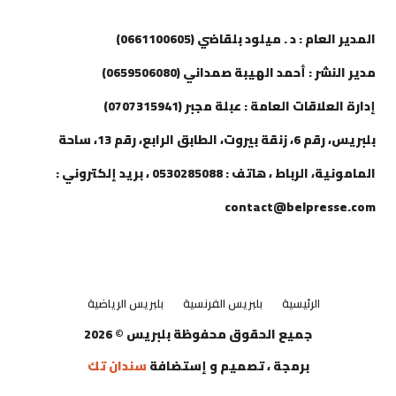
إتصل بنا
المدير العام : د . ميلود بلقاضي (0661100605)
مدير النشر : أحمد الهيبة صمداني (0659506080)
إدارة العلاقات العامة : عبلة مجبر (0707315941)
بلبريس، رقم 6، زنقة بيروت، الطابق الرابع، رقم 13، ساحة
المامونية، الرباط ، هاتف : 0530285088 ، بريد إلكتروني :
contact@belpresse.com
الرئيسية
بلبريس الفرنسية
بلبريس الرياضية
جميع الحقوق محفوظة بلبريس © 2026
برمجة ، تصميم و إستضافة
سندان تك