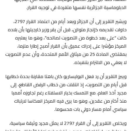
الدبلوماسية الجزائرية نفسها متفردة في توجيه القرار.
ويشير التقرير إلى أن الجزائر وبعد أيام من اعتماد القرار 2797،
حاولت تقديمه كإنجاز متوازن، قبل أن يقر وزير خارجيتها بأن بلاده
كانت “على بعد خطوة من التصويت لصالحه”، وهو ما يعتبره
المركز مؤشرا على إدراك عميق بأن القرار أصبح إطارا ملزما،
بمقتضى المادة 25 من ميثاق الأمم المتحدة، وأن عدم التصويت
لا يعفي من الالتزام بتنفيذه.
ويبرز التقرير أن رد فعل البوليساريو كان باهتا مقارنة بحدة خطابها
قبل أيام من التصويت، إذ انتقلت من خطاب الرفض القاطع، إلى
مجرد أخذ العلم، مع التمسك بخيار الاستفتاء رغم تجاوزه أمميا
منذ أكثر من عقدين، وهو ما يرى فيه المركز انعكاسا لارتباك
سياسي أمام مسار دولي بات محسوما.
ويخلص التقرير إلى أن القرار 2797 لا يمثل مجرد وثيقة سياسية،