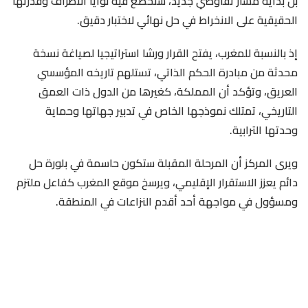
بل بداية مسار تفاوضي جديد، ستخضع فيه نوايا الأطراف وقدرتها
الحقيقية على الانخراط في حل نهائي لاختبار دقيق.
إذ بالنسبة للمغرب، يفتح القرار ورشا استراتيجيا لصياغة نسخة
محدثة من مبادرة الحكم الذاتي، تستلهم تاريخه المؤسسي
العريق، وتؤكد أن المملكة، كغيرها من الدول ذات العمق
التاريخي، تمتلك نموذجها الخاص في تدبير جهاتها وحماية
وحدتها الترابية.
ويرى المركز أن المرحلة المقبلة ستكون حاسمة في بلورة حل
دائم يعزز الاستقرار الإقليمي، ويرسخ موقع المغرب كفاعل ملتزم
ومسؤول في مواجهة أحد أقدم النزاعات في المنطقة.