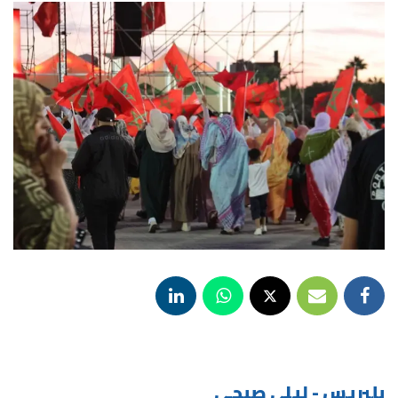
بلبريس - ليلى صبحي