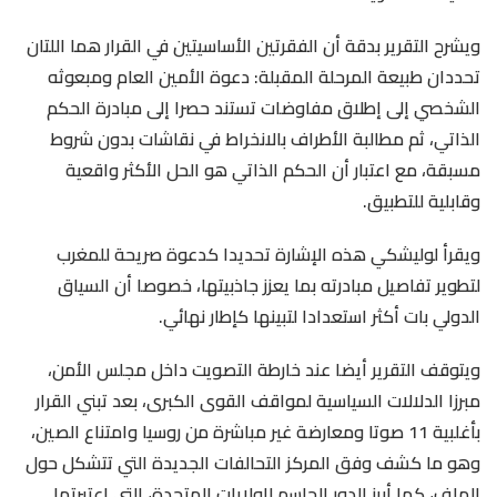
ويشرح التقرير بدقة أن الفقرتين الأساسيتين في القرار هما اللتان
تحددان طبيعة المرحلة المقبلة: دعوة الأمين العام ومبعوثه
الشخصي إلى إطلاق مفاوضات تستند حصرا إلى مبادرة الحكم
الذاتي، ثم مطالبة الأطراف بالانخراط في نقاشات بدون شروط
مسبقة، مع اعتبار أن الحكم الذاتي هو الحل الأكثر واقعية
وقابلية للتطبيق.
ويقرأ لوليشكي هذه الإشارة تحديدا كدعوة صريحة للمغرب
لتطوير تفاصيل مبادرته بما يعزز جاذبيتها، خصوصا أن السياق
الدولي بات أكثر استعدادا لتبينها كإطار نهائي.
ويتوقف التقرير أيضا عند خارطة التصويت داخل مجلس الأمن،
مبرزا الدلالات السياسية لمواقف القوى الكبرى، بعد تبني القرار
بأغلبية 11 صوتا ومعارضة غير مباشرة من روسيا وامتناع الصين،
وهو ما كشف وفق المركز التحالفات الجديدة التي تتشكل حول
الملف، كما أبرز الدور الحاسم للولايات المتحدة، التي اعتبرتها