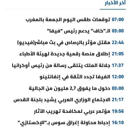
آخر الأخبار
07:00
توقعات طقس اليوم الجمعة بالمغرب
03:00
الـ”كاف” يدعم رئيس “فيفا”
22:44
مقتل مؤثر بالرصاص في بث مباشر(فيديو)
21:05
إطلاق منصة رقمية جديدة لهيئة الأطباء
17:37
جلالة الملك يتلقى رسالة من رئيس أوكرانيا
12:00
الفيفا تجدد الثقة في إنفانتينو
03:00
دخول ما يفوق 2,7 مليون من الجالية
21:17
الاجتماع الوزاري العربي يشيد بلجنة القدس
19:56
مؤتمر عربي لمكافحة تهريب الآثار
16:10
إحباط محاولة إغراق سوس بـ”الإكستازي”