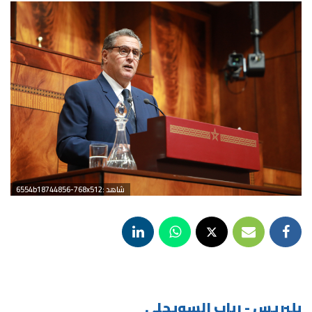
شاهد :6554b18744856-768x512
بلبريس - رباب السويحلي