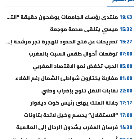
19:43
منتدى رؤساء الجامعات يوضحون حقيقة “التوقيت الميسر” ورسوم التسجيل
15:32
ميسي يتلقى صدمة موجعة
15:27
تصريحات عن فتح الحدود للهجرة تجر مرشحة إلى القضاء
07:00
توقعات أحوال طقس السبت بالمغرب
05:00
الحرب تخفض نمو الاقتصاد المغربي
01:00
مغاربة يختارون شواطئ الشمال رغم الغلاء
22:00
نقابات النقل تلوح بإضراب وطني
17:17
جلالة الملك يهنئ رئيس كوت ديفوار
17:00
“الاستقلال” يحسم وكيل لائحة بتاونات
14:30
فرسان المغرب يشدون الرحال إلى العالمية