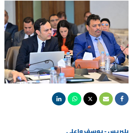
بلبريس - يوسف واعلي