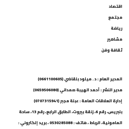
اقتصاد
مجتمع
رياضة
مشاهير
ثقافة وفن
إتصل بنا
المدير العام : د . ميلود بلقاضي (0661100605)
مدير النشر : أحمد الهيبة صمداني (0659506080)
إدارة العلاقات العامة : عبلة مجبر (0707315941)
بلبريس، رقم 6، زنقة بيروت، الطابق الرابع، رقم 13، ساحة
المامونية، الرباط ، هاتف : 0530285088 ، بريد إلكتروني :