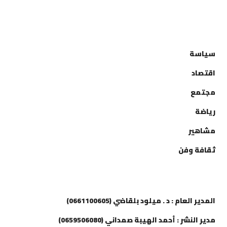
التصنيفات
سياسة
اقتصاد
مجتمع
رياضة
مشاهير
ثقافة وفن
إتصل بنا
المدير العام : د . ميلود بلقاضي (0661100605)
مدير النشر : أحمد الهيبة صمداني (0659506080)