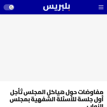
Dark mode
مفاوضات حول هياكل المجلس تُأجل
أول جلسة للأسئلة الشفهية بمجلس
النواب