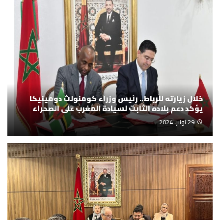
خلال زيارته للرباط.. رئيس وزراء كومنولث دومينيكا
يؤكد دعم بلاده الثابت لسيادة المغرب على الصحراء
29 نونبر، 2024