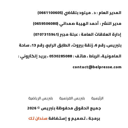
إتصل بنا
المدير العام : د . ميلود بلقاضي (0661100605)
مدير النشر : أحمد الهيبة صمداني (0659506080)
إدارة العلاقات العامة : عبلة مجبر (0707315941)
بلبريس، رقم 6، زنقة بيروت، الطابق الرابع، رقم 13، ساحة
المامونية، الرباط ، هاتف : 0530285088 ، بريد إلكتروني :
contact@belpresse.com
الرئيسية
بلبريس الفرنسية
بلبريس الرياضية
جميع الحقوق محفوظة بلبريس © 2026
برمجة ، تصميم و إستضافة
سندان تك