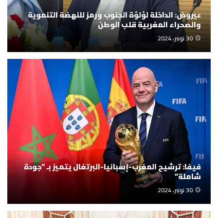
عيروض: الداخلة لؤلؤة الجنوب ورمز للنهضة التنموية
والصحراء المغربية قلب الوطن
30 نونبر، 2024
فيفا: ترشيح المغرب-إسبانيا-البرتغال يتميز بـ “جودة
شاملة”
30 نونبر، 2024