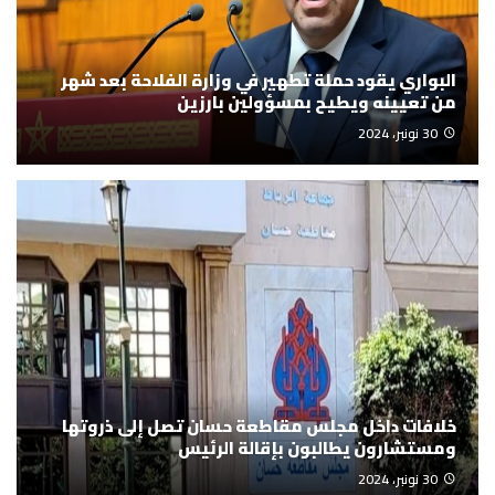
البواري يقود حملة تطهير في وزارة الفلاحة بعد شهر
من تعيينه ويطيح بمسؤولين بارزين
30 نونبر، 2024
خلافات داخل مجلس مقاطعة حسان تصل إلى ذروتها
ومستشارون يطالبون بإقالة الرئيس
30 نونبر، 2024