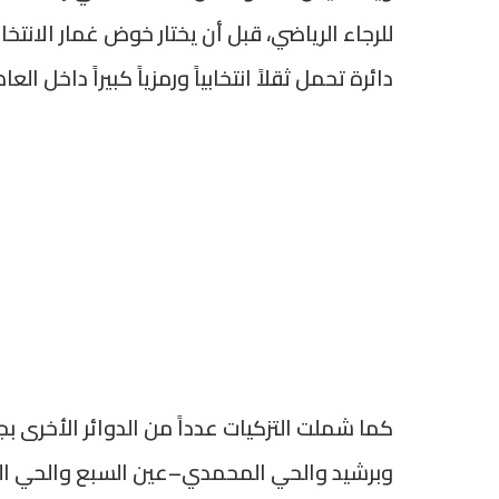
للرجاء الرياضي، قبل أن يختار خوض غمار الانتخا
دائرة تحمل ثقلاً انتخابياً ورمزياً كبيراً داخل ال
كما شملت التزكيات عدداً من الدوائر الأخرى 
وبرشيد والحي المحمدي–عين السبع والحي 