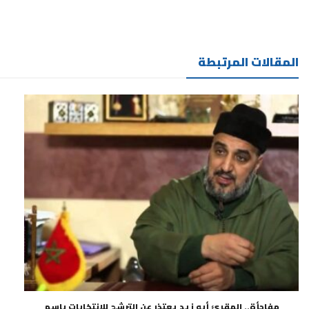
المقالات المرتبطة
مفاجأة.. المقرئ أبو زيد يعتذر عن الترشح للانتخابات باسم