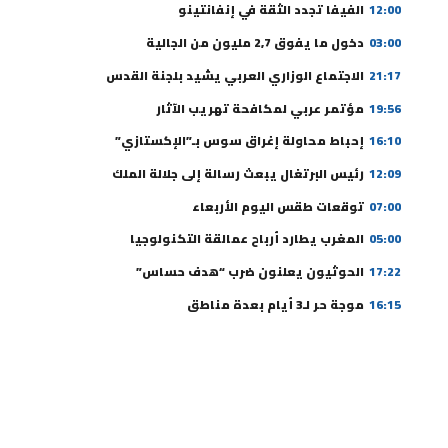
12:00
الفيفا تجدد الثقة في إنفانتينو
03:00
دخول ما يفوق 2,7 مليون من الجالية
21:17
الاجتماع الوزاري العربي يشيد بلجنة القدس
19:56
مؤتمر عربي لمكافحة تهريب الآثار
16:10
إحباط محاولة إغراق سوس بـ”الإكستازي”
12:09
رئيس البرتغال يبعث رسالة إلى جلالة الملك
07:00
توقعات طقس اليوم الأربعاء
05:00
المغرب يطارد أرباح عمالقة التكنولوجيا
17:22
الحوثيون يعلنون ضرب “هدف حساس”
16:15
موجة حر لـ3 أيام بعدة مناطق