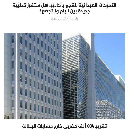
التحركات الميدانية للقجع بأكادير..هل ستفرز قطبية
جديدة بين البام والتجمع؟
10 غشت، 2026
تقرير: 884 ألف مغربي خارج حسابات البطالة