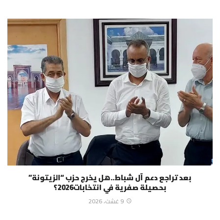
بعد تراجع دعم آل شباط..هل يخرج حزب “الزيتونة”
بحصيلة صفرية في انتخابات2026؟
9 غشت، 2026