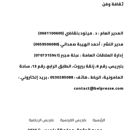
ثقافة وفن
إتصل بنا
المدير العام : د . ميلود بلقاضي (0661100605)
مدير النشر : أحمد الهيبة صمداني (0659506080)
إدارة العلاقات العامة : عبلة مجبر (0707315941)
بلبريس، رقم 6، زنقة بيروت، الطابق الرابع، رقم 13، ساحة
المامونية، الرباط ، هاتف : 0530285088 ، بريد إلكتروني :
contact@belpresse.com
الرئيسية
بلبريس الفرنسية
بلبريس الرياضية
جميع الحقوق محفوظة بلبريس © 2026