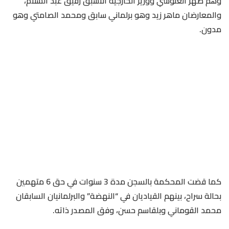
وهم صهر الغنوشي ووزير الخارجية الأسبق رفيق عبد السلام،
والمعارضان ماهر زيد وهو برلماني سابق ومحمد الصامتي وهو
مدون.
كما قضت المحكمة بالسجن مدة 3 سنوات في حق 6 متهمين
بحالة سراح، بينهم القياديان في “النهضة” والبرلمانيان السابقان
محمد القوماني وبلقاسم حسن، وفق المصدر ذاته.