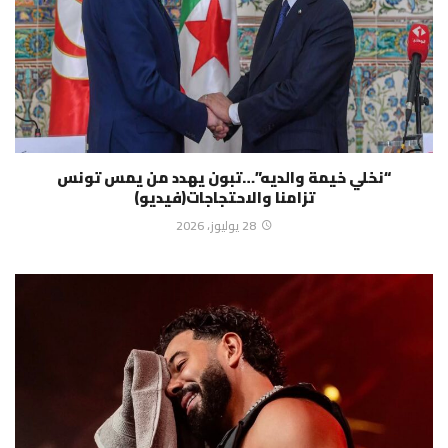
“نخلي خيمة والديه”…تبون يهدد من يمس تونس
تزامنا والاحتجاجات(فيديو)
28 يوليوز، 2026