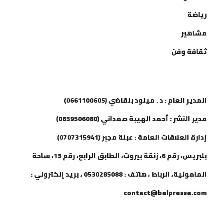
رياضة
مشاهير
ثقافة وفن
إتصل بنا
المدير العام : د . ميلود بلقاضي (0661100605)
مدير النشر : أحمد الهيبة صمداني (0659506080)
إدارة العلاقات العامة : عبلة مجبر (0707315941)
بلبريس، رقم 6، زنقة بيروت، الطابق الرابع، رقم 13، ساحة
المامونية، الرباط ، هاتف : 0530285088 ، بريد إلكتروني :
contact@belpresse.com