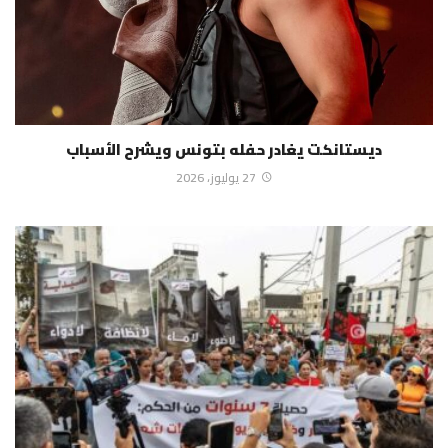
ديستانكت يغادر حفله بتونس ويشرح الأسباب
27 يوليوز، 2026