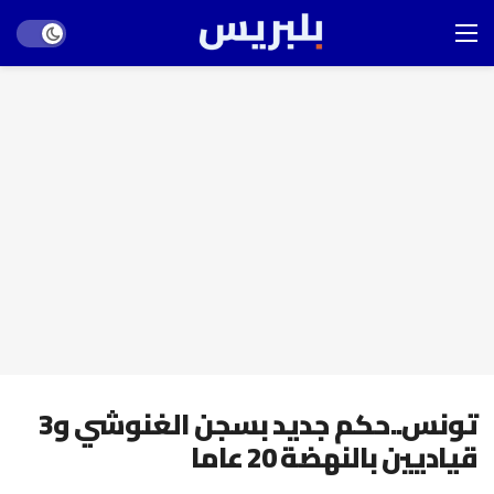
Dark mode
تونس..حكم جديد بسجن الغنوشي و3
قياديين بالنهضة 20 عاما