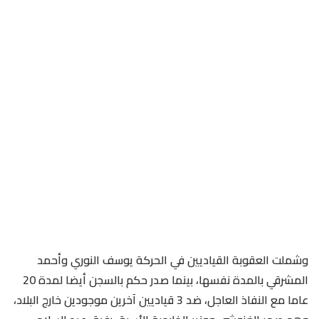
وشملت العقوبة القياديين في الحركة يوسف النوري وأحمد
المشرقي بالمدة نفسها، بينما صدر حكم بالسجن أيضا لمدة 20
عاما مع النفاذ العاجل، ضد 3 قياديين آخرين موجودين خارج البلاد،