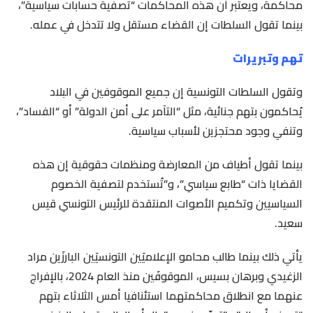
محاكمة، ويعتبر أن هذه المحاكمات “تصفية حسابات سياسية”،
بينما تقول السلطات إن القضاء مستقل ولا تتدخل في عمله.
تهم وتبريرات
وتقول السلطات التونسية إن جميع الموقوفين في البلاد
يُحاكمون بتهم جنائية، مثل “التآمر على أمن الدولة” أو “الفساد”،
وتنفي وجود محتجزين لأسباب سياسية.
بينما تقول أطياف من المعارضة ومنظمات حقوقية إن هذه
القضايا ذات “طابع سياسي”، و”تُستخدم لتصفية الخصوم
السياسيين وتكميم الأصوات المنتقدة للرئيس التونسي قيس
سعيد.
يأتي ذلك بينما طالب محامو الإعلاميَين التونسيَين البارزَين مراد
الزغيدي وبرهان بسيس، الموقوفَين منذ العام 2024، بالإفراج
عنهما مع انطلاق محاكمتهما استئنافيا أمس الثلاثاء بتهم