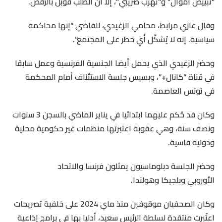
“تبييض أموال” و”تهرّب ضريبي”، إلا أن الطلب قوبل بالرفض.
وقال غازي مرابط، محامي الزغيدي، للقاضي “إنها محاكمة
سياسية. إنه لا يُشكّل أي خطر على المجتمع”.
وحضر الزغيدي الذي يحمل أيضا الجنسية الفرنسية وعمل سابقا
في قناة “كانال+”، وبسيس جلسة الاستئناف أمام المحكمة
في تونس العاصمة.
وكان قد حُكم عليهما ابتدائيا في يناير الماضي بالسجن 3 سنوات
ونصف سنة، وهي عقوبة اعتبرتها منظمات غير حكومية محلية
ودولية قاسية.
وحضر الجلسة دبلوماسيون يمثلون فرنسا والاتحاد
الأوروبي وبلجيكا وهولندا.
وكان الصحفيان موقوفين منذ ماي 2024 على خلفية تصريحات
اعتُبرت منتقدة لسلطة الرئيس سعيد، أدليا بها في برامج إذاعية