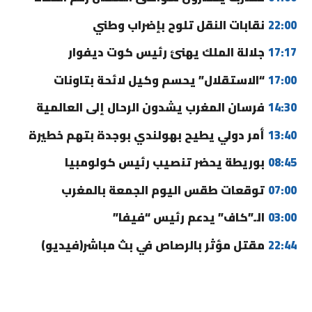
22:00
نقابات النقل تلوح بإضراب وطني
17:17
جلالة الملك يهنئ رئيس كوت ديفوار
17:00
“الاستقلال” يحسم وكيل لائحة بتاونات
14:30
فرسان المغرب يشدون الرحال إلى العالمية
13:40
أمر دولي يطيح بهولندي بوجدة بتهم خطيرة
08:45
بوريطة يحضر تنصيب رئيس كولومبيا
07:00
توقعات طقس اليوم الجمعة بالمغرب
03:00
الـ”كاف” يدعم رئيس “فيفا”
22:44
مقتل مؤثر بالرصاص في بث مباشر(فيديو)