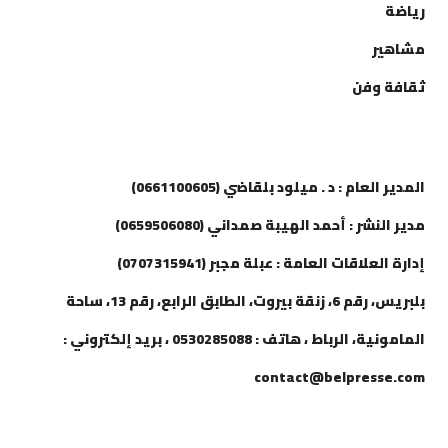
رياضة
مشاهير
ثقافة وفن
إتصل بنا
المدير العام : د . ميلود بلقاضي (0661100605)
مدير النشر : أحمد الهيبة صمداني (0659506080)
إدارة العلاقات العامة : عبلة مجبر (0707315941)
بلبريس، رقم 6، زنقة بيروت، الطابق الرابع، رقم 13، ساحة
المامونية، الرباط ، هاتف : 0530285088 ، بريد إلكتروني :
contact@belpresse.com