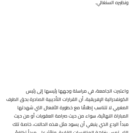
ونظيره السنغالي.
واعتبرت الجامعة، في مراسلة وجهها رئيسها إلى رئيس
الكونفدرالية الإفريقية، أن القرارات التأديبية الصادرة بحق الطرف
المغربي لا تتناسب إطلاقًا مع خطورة الأفعال التي شهدتها
المباراة النهائية، سواء من حيث صرامة العقوبات أو من حيث
مبدأ الردع الذي ينبغي أن يسود مثل هذه الحالات، خاصة تلك
التي تمس بنزاهة المنافسات القارية، وتؤثر على مبدأ تكافؤ