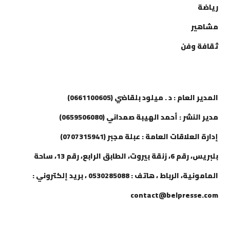
رياضة
مشاهير
ثقافة وفن
إتصل بنا
المدير العام : د . ميلود بلقاضي (0661100605)
مدير النشر : أحمد الهيبة صمداني (0659506080)
إدارة العلاقات العامة : عبلة مجبر (0707315941)
بلبريس، رقم 6، زنقة بيروت، الطابق الرابع، رقم 13، ساحة
المامونية، الرباط ، هاتف : 0530285088 ، بريد إلكتروني :
contact@belpresse.com