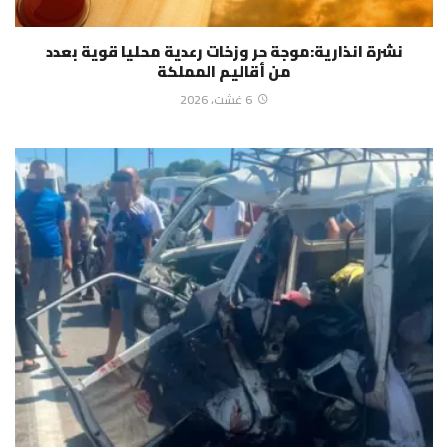
نشرة انذارية:موجة حر وزخات رعدية محليا قوية بعدد
من أقاليم المملكة
6 غشت، 2026