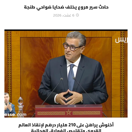
حادث سير مروع يخلف ضحايا ضواحي طنجة
6 غشت، 2026
أخنوش يراهن على 210 مليار درهم لإنقاذ العالم
القروي وتقليص الفوارق المجالية