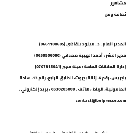
مشاهير
ثقافة وفن
إتصل بنا
المدير العام : د . ميلود بلقاضي (0661100605)
مدير النشر : أحمد الهيبة صمداني (0659506080)
إدارة العلاقات العامة : عبلة مجبر (0707315941)
بلبريس، رقم 6، زنقة بيروت، الطابق الرابع، رقم 13، ساحة
المامونية، الرباط ، هاتف : 0530285088 ، بريد إلكتروني :
contact@belpresse.com
الرئيسية
بلبريس الفرنسية
بلبريس الرياضية