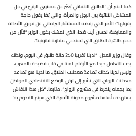
كما اعتبر أن “الطلاق الاتفاقي يُعبّر عن مستوى الرقيّ في حل
المشاكل الثنائية بين الرجل والمرأة، واللي بْغَا يقول حاجة
يقولها”؛ الأمر الذي رفضه المستشار البرلماني عن فريق الأصالة
والمعارضة، لحسن آيت صْحا، الذي تمسّك بكون الوزير “قلّل من
حجم ظاهرة الطلاق التي تستدعي مقاربة قانونية”.
وقال وزير العدل: “لدينا تقريبا 250 حالة طلاق في اليوم، ولذلك
يجب التعامل جيدا مع الأرقام. لسنا في قلب فضيحة بالمغرب،
وليس لدينا كذلك تصاعدٌ معدلات الطلاق. ما لدينا هو تصاعد
معدلات الزواج، التي تشير إلى ترقي الوضع الاقتصادي للمواطن
بما يجعله ينخرط في مشروع الزواج”، متابعا: “كل هذا النقاش
يستهدف أساسا مشروع مدونة الأسرة الذي سيتم القدوم به”.