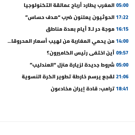
05:00
المغرب يطارد أرباح عمالقة التكنولوجيا
17:22
الحوثيون يعلنون ضرب “هدف حساس”
16:15
موجة حر لـ3 أيام بعدة مناطق
14:00
من يحمي المغاربة من لهيب أسعار المحروقات؟
09:57
أين اختفى رئيس الكاميرون؟
05:00
شروط جديدة لزيارة منزل “العندليب”
21:06
لقجع يرسم خارطة تطوير الكرة النسوية
18:41
ترامب: قادة إيران مخادعون