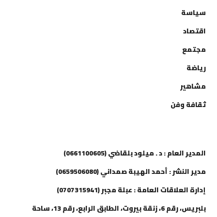
سياسة
اقتصاد
مجتمع
رياضة
مشاهير
ثقافة وفن
إتصل بنا
المدير العام : د . ميلود بلقاضي (0661100605)
مدير النشر : أحمد الهيبة صمداني (0659506080)
إدارة العلاقات العامة : عبلة مجبر (0707315941)
بلبريس، رقم 6، زنقة بيروت، الطابق الرابع، رقم 13، ساحة