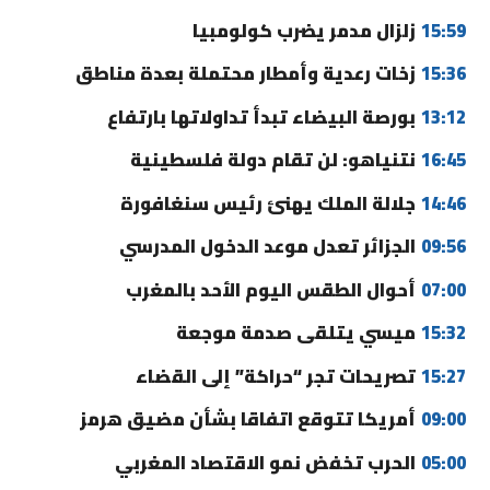
15:59
زلزال مدمر يضرب كولومبيا
15:36
زخات رعدية وأمطار محتملة بعدة مناطق
13:12
بورصة البيضاء تبدأ تداولاتها بارتفاع
16:45
نتنياهو: لن تقام دولة فلسطينية
14:46
جلالة الملك يهنئ رئيس سنغافورة
09:56
الجزائر تعدل موعد الدخول المدرسي
07:00
أحوال الطقس اليوم الأحد بالمغرب
15:32
ميسي يتلقى صدمة موجعة
15:27
تصريحات تجر “حراكة” إلى القضاء
09:00
أمريكا تتوقع اتفاقا بشأن مضيق هرمز
05:00
الحرب تخفض نمو الاقتصاد المغربي