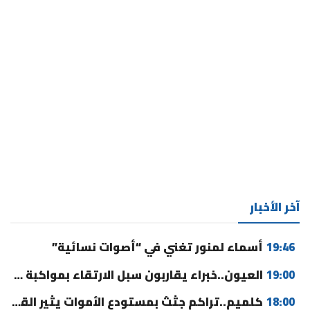
آخر الأخبار
19:46
أسماء لمنور تغني في “أصوات نسائية”
19:00
العيون..خبراء يقاربون سبل الارتقاء بمواكبة مغاربة العالم وتحسين الخدمات
18:00
كلميم..تراكم جثث بمستودع الأموات يثير القلق ومطالب بالتدخل