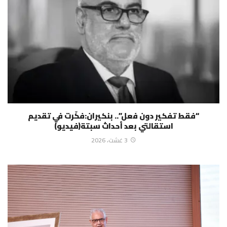
“فقط تفكير دون فعل”.. بنكيران:فكّرت في تقديم
استقالتي بعد أحداث سبتة(فيديو)
3 غشت، 2026