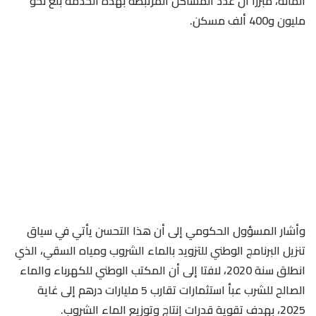
المائة، مبرزا أن عدد المساكن المرتبطة بهذه الخدمة بلغ نحو
مليون و400 ألف مسكن.
وأشار المسؤول الحكومي إلى أن هذا التحسن يأتي في سياق
تنزيل البرنامج الوطني للتزويد بالماء الشروب ومياه السقي، الذي
انطلق سنة 2020، لافتا إلى أن المكتب الوطني للكهرباء والماء
الصالح للشرب عبأ استثمارات تقارب 5 مليارات درهم إلى غاية
2025، بهدف تقوية قدرات إنتاج وتوزيع الماء الشروب.