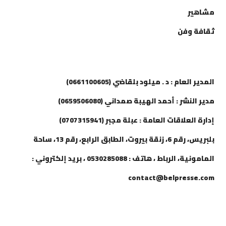
مشاهير
ثقافة وفن
إتصل بنا
المدير العام : د . ميلود بلقاضي (0661100605)
مدير النشر : أحمد الهيبة صمداني (0659506080)
إدارة العلاقات العامة : عبلة مجبر (0707315941)
بلبريس، رقم 6، زنقة بيروت، الطابق الرابع، رقم 13، ساحة
المامونية، الرباط ، هاتف : 0530285088 ، بريد إلكتروني :
contact@belpresse.com