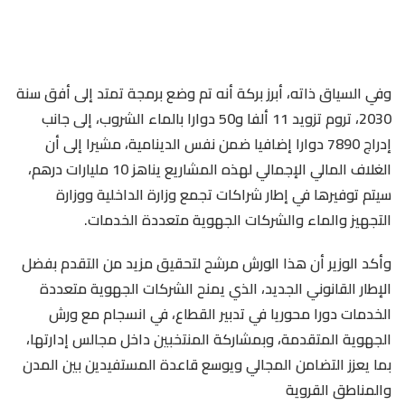
وفي السياق ذاته، أبرز بركة أنه تم وضع برمجة تمتد إلى أفق سنة
2030، تروم تزويد 11 ألفا و50 دوارا بالماء الشروب، إلى جانب
إدراج 7890 دوارا إضافيا ضمن نفس الدينامية، مشيرا إلى أن
الغلاف المالي الإجمالي لهذه المشاريع يناهز 10 مليارات درهم،
سيتم توفيرها في إطار شراكات تجمع وزارة الداخلية ووزارة
التجهيز والماء والشركات الجهوية متعددة الخدمات.
وأكد الوزير أن هذا الورش مرشح لتحقيق مزيد من التقدم بفضل
الإطار القانوني الجديد، الذي يمنح الشركات الجهوية متعددة
الخدمات دورا محوريا في تدبير القطاع، في انسجام مع ورش
الجهوية المتقدمة، وبمشاركة المنتخبين داخل مجالس إدارتها،
بما يعزز التضامن المجالي ويوسع قاعدة المستفيدين بين المدن
والمناطق القروية