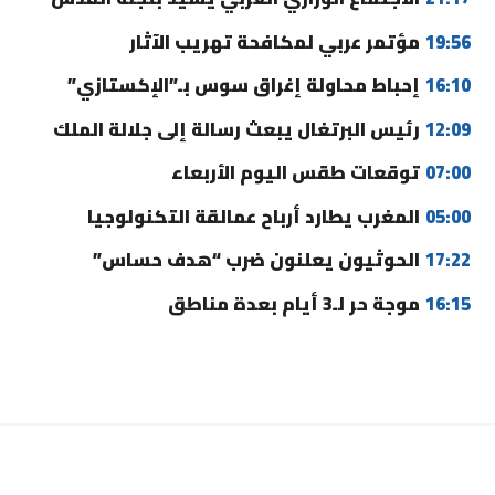
19:56
مؤتمر عربي لمكافحة تهريب الآثار
16:10
إحباط محاولة إغراق سوس بـ”الإكستازي”
12:09
رئيس البرتغال يبعث رسالة إلى جلالة الملك
07:00
توقعات طقس اليوم الأربعاء
05:00
المغرب يطارد أرباح عمالقة التكنولوجيا
17:22
الحوثيون يعلنون ضرب “هدف حساس”
16:15
موجة حر لـ3 أيام بعدة مناطق