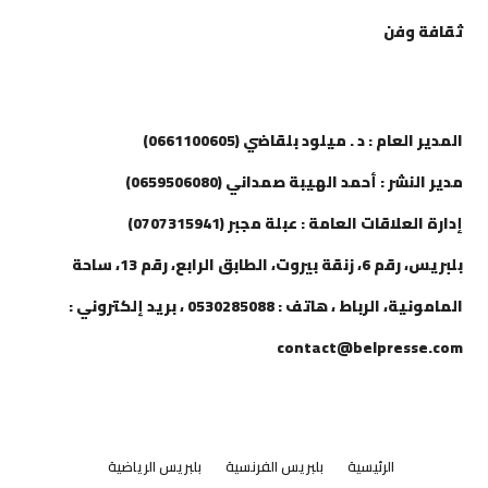
ثقافة وفن
إتصل بنا
المدير العام : د . ميلود بلقاضي (0661100605)
مدير النشر : أحمد الهيبة صمداني (0659506080)
إدارة العلاقات العامة : عبلة مجبر (0707315941)
بلبريس، رقم 6، زنقة بيروت، الطابق الرابع، رقم 13، ساحة
المامونية، الرباط ، هاتف : 0530285088 ، بريد إلكتروني :
contact@belpresse.com
الرئيسية
بلبريس الفرنسية
بلبريس الرياضية