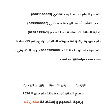
إتصل بنا
المدير العام : د . ميلود بلقاضي (0661100605)
مدير النشر : أحمد الهيبة صمداني (0659506080)
إدارة العلاقات العامة : عبلة مجبر (0707315941)
بلبريس، رقم 6، زنقة بيروت، الطابق الرابع، رقم 13، ساحة
المامونية، الرباط ، هاتف : 0530285088 ، بريد إلكتروني :
contact@belpresse.com
الرئيسية
بلبريس الفرنسية
بلبريس الرياضية
جميع الحقوق محفوظة بلبريس © 2026
برمجة ، تصميم و إستضافة
سندان تك