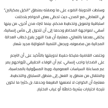
وسلطت التدوينة الضوء على ما وصفته بمنطق “الكيل بمكيالين”
في التعاطي مع المدن، حيث تحظى بعض الحواضر بتدخلات
استباقية وتمويل وتخطيط محكم، بينما تترك مدن أخرى، من بينها
آسفي، لمواجهة المخاطر وحدها إلى أن تتحول إلى مآس إنسانية،
يكتفى بعدها بالتعازي، معتبرة أن هذا النهج يفرغ خطاب العدالة
المجالية من مضمونه، ويجعل التنمية المتوازنة مجرد شعار.
وختمت القاضية مليكة حفيظ تدوينتها بالتأكيد على أن الترحم
على الضحايا واجب إنساني، غير أن الوفاء الحقيقي لأرواحهم يمر
عبر مساءلة السياسات العمومية، وربط المسؤولية بالمحاسبة،
والانتقال من منطق رد الفعل إلى منطق الاستباق والتخطيط،
معتبرة أن الكوارث لا تصنعها الطبيعة وحدها، بل كثيرا ما تكون
نتيجة اختيارات بشرية خاطئة أو غياب الاختيار.