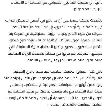
ذاتها، بل بكيفية التعاطي الاستباقي مع المخاطر، لا الاكتفاء
بتبريرها بعد حدوثها.
وشددت مليكة حفيظ على أن ما وقع في آسفي لا يمكن اختزاله
في عاصفة عابرة أو حدث قدري، بل هو نتيجة طبيعية لتراكم
سنوات من سوء التدبير وغياب الرؤية الاستباقية، في مدينة يتم
التعامل معها، وفق تعبيرها، وكأنها “قرية كبيرة” خارج منطق
التخطيط الحضري العصري وتدبير المخاطر، مبرزة المفارقة التي
تعيشها المدينة، رغم قربها من مصادر متعددة للثروة الصناعية
والبحرية والفلاحية، حيث تظل على هامش التنمية.
وفي هذا السياق، توقفت القاضية عند ملف وادي الشعبة،
معتبرة أنه ليس خطرا محتوما، بل موضوعا كان ينبغي إدراجه منذ
زمن ضمن أولويات السياسات العمومية. واستحضرت بالمقابل
تجربة الدار البيضاء مع واد بوسكورة، حيث تم تحييد المخاطر عبر
تحويل المجرى، ما يثبت، بحسبها، أن الحلول ممكنة متى توفرت
الإرادة السياسية والإنصاف المجالي.