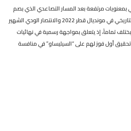
 بمعنويات مرتفعة بعد المسار التصاعدي الذي بصم
عليه خلال السنوات الأخيرة، خاصة منذ الإنجاز التاريخي في مونديال قطر 2022 والانتصار الودي الشهير
 التحدي الحالي يختلف تماماً، إذ يتعلق بمواجهة رسمية في نهائيات
حقيق أول فوز لهم على “السيليساو” في منافسة