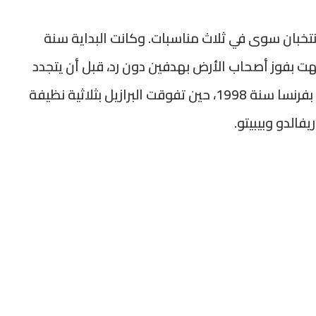
منتخبان سوى في ثلاث مناسبات. وكانت البداية سنة
ية انتهت بفوز أصحاب الأرض بهدفين دون رد، قبل أن يتجدد
اللقاء بعد أشهر قليلة في نهائيات كأس العالم بفرنسا سنة 1998، حين تفوقت البرازيل بثلاثية نظيفة
فالدو وبيبيتو.