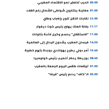
05:00
الحرب تخفض نمو الاقتصاد المغربي
01:00
مغاربة يختارون شواطئ الشمال رغم الغلاء
22:00
نقابات النقل تلوح بإضراب وطني
17:17
جلالة الملك يهنئ رئيس كوت ديفوار
17:00
“الاستقلال” يحسم وكيل لائحة بتاونات
14:30
فرسان المغرب يشدون الرحال إلى العالمية
13:40
أمر دولي يطيح بهولندي بوجدة بتهم خطيرة
08:45
بوريطة يحضر تنصيب رئيس كولومبيا
07:00
توقعات طقس اليوم الجمعة بالمغرب
03:00
الـ”كاف” يدعم رئيس “فيفا”