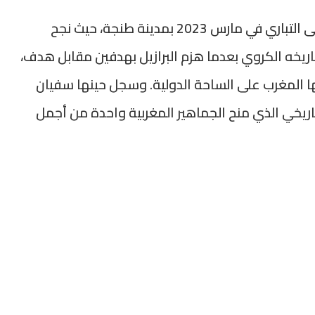
وبعد انقطاع دام نحو 25 عاماً، عاد المنتخبان إلى التباري في مارس 2023 بمدينة طنجة، حيث نجح
ريخه الكروي بعدما هزم البرازيل بهدفين مقابل هدف،
لها المغرب على الساحة الدولية. وسجل حينها سفيان
تاريخي الذي منح الجماهير المغربية واحدة من أجمل