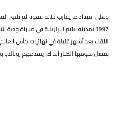
وعلى امتداد ما يقارب ثلاثة عقود، لم يلتق ال
1997 بمدينة بيليم البرازيلية في مباراة ود
بفضل نجومها الكبار آنذاك، يتقدمهم رونالدو وري