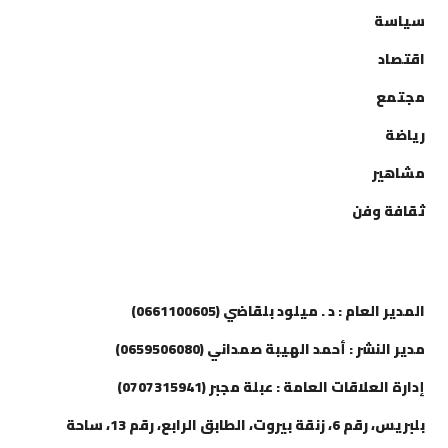
سياسة
اقتصاد
مجتمع
رياضة
مشاهير
ثقافة وفن
إتصل بنا
المدير العام : د . ميلود بلقاضي (0661100605)
مدير النشر : أحمد الهيبة صمداني (0659506080)
إدارة العلاقات العامة : عبلة مجبر (0707315941)
بلبريس، رقم 6، زنقة بيروت، الطابق الرابع، رقم 13، ساحة