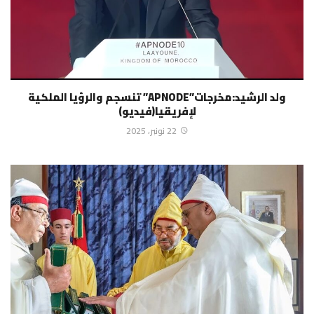
ولد الرشيد:مخرجات”APNODE” تنسجم والرؤيا الملكية
لإفريقيا(فيديو)
22 نونبر، 2025