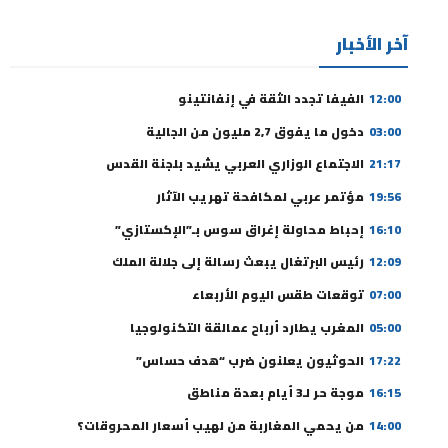
آخر الأخبار
12:00
الفيفا تجدد الثقة في إنفانتينو
03:00
دخول ما يفوق 2,7 مليون من الجالية
21:17
الاجتماع الوزاري العربي يشيد بلجنة القدس
19:56
مؤتمر عربي لمكافحة تهريب الآثار
16:10
إحباط محاولة إغراق سوس بـ”الإكستازي”
12:09
رئيس البرتغال يبعث رسالة إلى جلالة الملك
07:00
توقعات طقس اليوم الأربعاء
05:00
المغرب يطارد أرباح عمالقة التكنولوجيا
17:22
الحوثيون يعلنون ضرب “هدف حساس”
16:15
موجة حر لـ3 أيام بعدة مناطق
14:00
من يحمي المغاربة من لهيب أسعار المحروقات؟