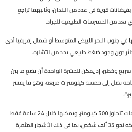
لال سنة 2025 التي تميزت بفيضانات قوية في عدد من البلدان، وثانيهما تراجع
تي تعد من المفترسات الطبيعية للجراد.
ها في جنوب البحر الأبيض المتوسط أو شمال إفريقيا أدى
يتكاثر دون وجود ضغط طبيعي يحد من انتشاره.
ر سريع وخطير، إذ يمكن للحشرة الواحدة أن تضع ما بين
 مساحة تصل إلى خمسة كيلومترات مربعة، وهو ما يفسر
رة.
كما أن هذه الأسراب قادرة على الهجرة لمسافات تتجاوز 500 كيلومتر، ويمكنها خلال 24 ساعة فقط
أن تلتهم كمية من المزروعات تعادل ما يستهلكه نحو 35 ألف شخص، بما في ذلك الأشجار المثمرة