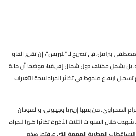
مصطفى بنرامل، في تصريح لـ “بلبريس”، إن تقرير الفاو
ه، بل يشمل مختلف دول شمال إفريقيا، موضحا أن حالة
 تسجيل ارتفاع ملحوظ في تكاثر الجراد نتيجة التغيرات
م الصحراوي، من بينها إريتريا وجيبوتي، والسودان
شهدت خلال السنوات الثلاث الأخيرة تكاثرا كبيرا للجراد،
 التساقطات المطرية المهمة التي عرفتها هذه