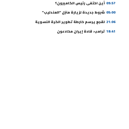
09:57
أين اختفى رئيس الكاميرون؟
05:00
شروط جديدة لزيارة منزل “العندليب”
21:06
لقجع يرسم خارطة تطوير الكرة النسوية
18:41
ترامب: قادة إيران مخادعون