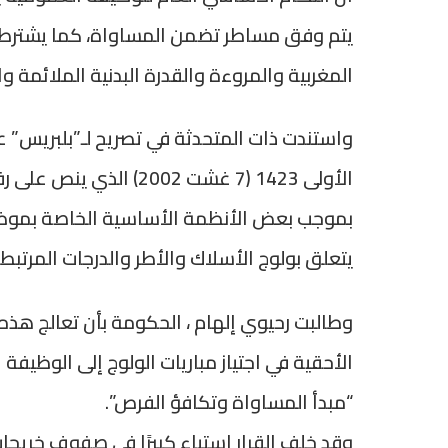
يتم وفق مساطر تضمن المساواة، كما يشترط لل
المغربية والمروءة والقدرة البدنية الملائمة و
بموجب بعض الأنظمة الأساسية الخاصة بموظفي
يتعلق بولوج الأسلاك والأطر والدرجات المرتبطة 
وطالبت رحيوي إلهام ، الحكومة بأن تعالج ه
الأحقية في اجتياز مباريات الولوج إلى الوظيف
“مبدأ المساواة وتكافؤ الفرص”.
وقد خلف القرار استياء كبيرًا في صفوف خريجا