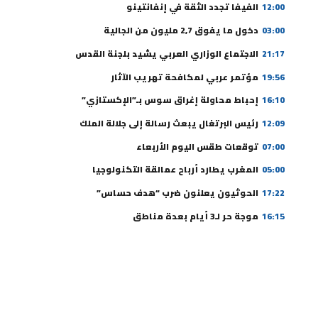
12:00
الفيفا تجدد الثقة في إنفانتينو
03:00
دخول ما يفوق 2,7 مليون من الجالية
21:17
الاجتماع الوزاري العربي يشيد بلجنة القدس
19:56
مؤتمر عربي لمكافحة تهريب الآثار
16:10
إحباط محاولة إغراق سوس بـ”الإكستازي”
12:09
رئيس البرتغال يبعث رسالة إلى جلالة الملك
07:00
توقعات طقس اليوم الأربعاء
05:00
المغرب يطارد أرباح عمالقة التكنولوجيا
17:22
الحوثيون يعلنون ضرب “هدف حساس”
16:15
موجة حر لـ3 أيام بعدة مناطق