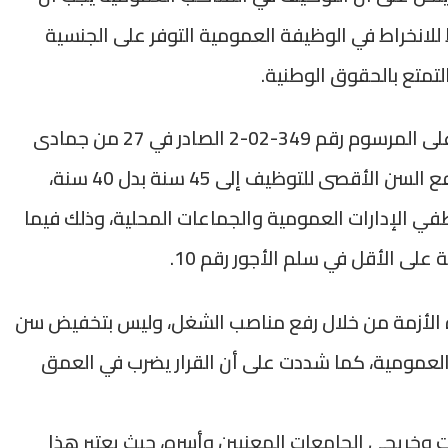
انخراط في الوظيفة العمومية التوفر على الجنسية
التمتع بالحقوق الوطنية.
واستندت ذات المتحدثة في تصريح لـ”بلبريس” على المرسوم رقم 349-02-2 الصادر في 27 من جمادى
الأولى 1423 (7 غشت 2002) الذي ينص على رفع السن الأقصى للتوظيف إلى 45 سنة بدل 40 سنة،
 الإدارات العمومية والجماعات المحلية، وذلك فيما
على الأقل في سلم الأجور رقم 10.
ذه الأزمة من خلال رفع مناصب الشغل، وليس بتخفيض سن
ة العمومية، كما شددت على أن القرار يضرب في العمق
ت وخريجي الجامعات المعنيين وأسره، حيث يعتبر هذا