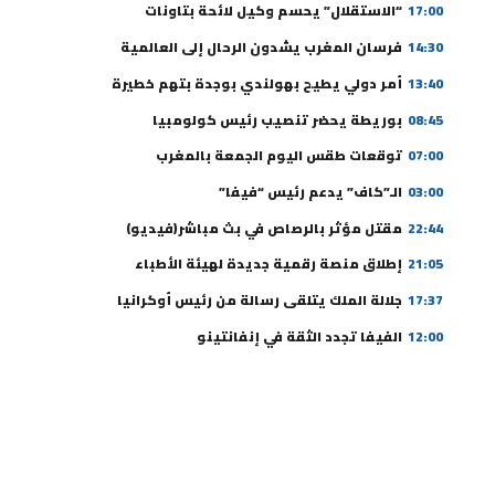
17:00
“الاستقلال” يحسم وكيل لائحة بتاونات
14:30
فرسان المغرب يشدون الرحال إلى العالمية
13:40
أمر دولي يطيح بهولندي بوجدة بتهم خطيرة
08:45
بوريطة يحضر تنصيب رئيس كولومبيا
07:00
توقعات طقس اليوم الجمعة بالمغرب
03:00
الـ”كاف” يدعم رئيس “فيفا”
22:44
مقتل مؤثر بالرصاص في بث مباشر(فيديو)
21:05
إطلاق منصة رقمية جديدة لهيئة الأطباء
17:37
جلالة الملك يتلقى رسالة من رئيس أوكرانيا
12:00
الفيفا تجدد الثقة في إنفانتينو