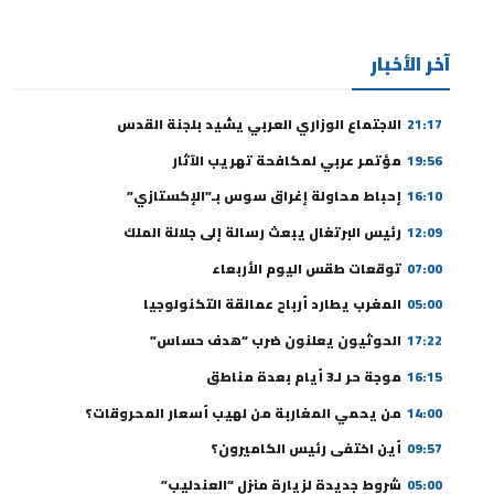
آخر الأخبار
21:17
الاجتماع الوزاري العربي يشيد بلجنة القدس
19:56
مؤتمر عربي لمكافحة تهريب الآثار
16:10
إحباط محاولة إغراق سوس بـ”الإكستازي”
12:09
رئيس البرتغال يبعث رسالة إلى جلالة الملك
07:00
توقعات طقس اليوم الأربعاء
05:00
المغرب يطارد أرباح عمالقة التكنولوجيا
17:22
الحوثيون يعلنون ضرب “هدف حساس”
16:15
موجة حر لـ3 أيام بعدة مناطق
14:00
من يحمي المغاربة من لهيب أسعار المحروقات؟
09:57
أين اختفى رئيس الكاميرون؟
05:00
شروط جديدة لزيارة منزل “العندليب”