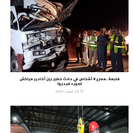
فاجعة..مصرع 8 أشخاص في حادث خطير بين أكادير مراكش
(صور+ فيديو)
29 غشت، 2025