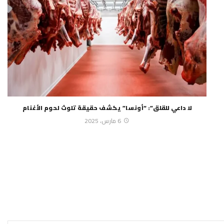
لا داعي للقلق”: “أونسا” يكشف حقيقة تلوث لحوم الأغنام
6 مارس، 2025