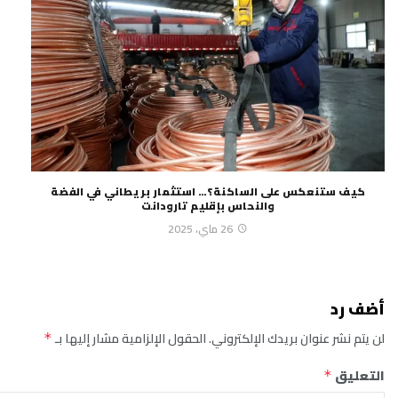
كيف ستنعكس على الساكنة؟… استثمار بريطاني في الفضة
والنحاس بإقليم تارودانت
26 ماي، 2025
أضف رد
لن يتم نشر عنوان بريدك الإلكتروني.
الحقول الإلزامية مشار إليها بـ
*
التعليق
*