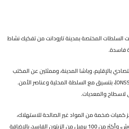
 السلطات المختصة بمدينة تارودانت من تفكيك نشاط
ة فاسدة.
ادي بالإقليم، وباشا المدينة، وممثلين عن المكتب
الوطني للسلامة الصحية للمنتجات الغذائية (ONSSA)، بتنسيق مع السلطة المحلية وعناصر الأمن.
لاسطاح والمعديات.
 كميات ضخمة من المواد غير الصالحة للاستهلاك،
شملت حوالي 5 أطنان من زيت الزيتون المغشوش، وأكثر من 100 برميل من الزيتون الفاسد، بالإضافة