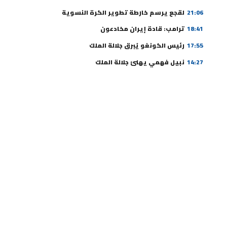
21:06
لقجع يرسم خارطة تطوير الكرة النسوية
18:41
ترامب: قادة إيران مخادعون
17:55
رئيس الكونغو يُبرق جلالة الملك
14:27
نبيل فهمي يهنئ جلالة الملك