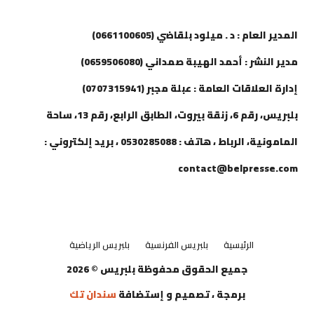
إتصل بنا
المدير العام : د . ميلود بلقاضي (0661100605)
مدير النشر : أحمد الهيبة صمداني (0659506080)
إدارة العلاقات العامة : عبلة مجبر (0707315941)
بلبريس، رقم 6، زنقة بيروت، الطابق الرابع، رقم 13، ساحة
المامونية، الرباط ، هاتف : 0530285088 ، بريد إلكتروني :
contact@belpresse.com
الرئيسية
بلبريس الفرنسية
بلبريس الرياضية
جميع الحقوق محفوظة بلبريس © 2026
برمجة ، تصميم و إستضافة
سندان تك