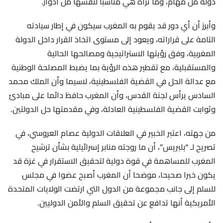
دولة من مهام، وما تراه هي مناسبا لنفسها من أدوار.
وأبرز أن أي دور قد يقوم به المغرب سيكون في إطار سيادته
التامة على قراراته، ويعود إلى مستوى اتخاذ القرار داخل الدولة
المغربية، وفق رؤيتها الاستراتيجية ومصالحها الحالية
والمستقبلية، مع تقطير هذه الرؤية بما يضبط المصلحة الوطنية
مع عدالة الحل في القضية الفلسطينية، لاسيما وأن الملك محمد
السادس يرأس لجنة القدس، وأن المغرب حافظ دائما على مبادئ
وثوابت القضية الفلسطينية العادلة، وفي مقدمتها حل الدولتين.
من جهته، اعتبر الخبير في العلاقات الدولية عصام العروسي، في
تصريح لـ “بلبريس”، أن ما روجته منابر إسرائيلية بشأن ترشيح
المغرب للمساهمة في قوة دولية لتحقيق الاستقرار في غزة قد
يكون خبرا صحيحا، موضحا أن المغرب أصبح عضوا في مجلس
للسلم إلى جانب مجموعة من الدول التي ارتضت الولايات المتحدة
الأمريكية أنها تدافع عن تحقيق السلم والأمن الدوليين.