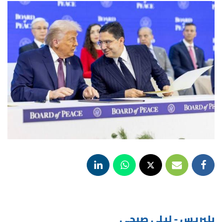
بلبريس - ليلى صبحي