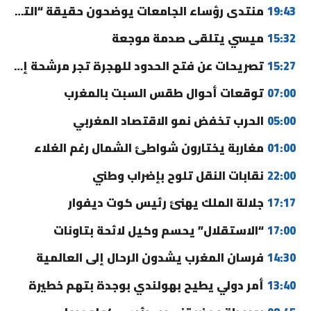
19:43
منتدى رؤساء الجامعات يوضحون حقيقة “التوقيت الميسر” ورسوم التسجيل
15:32
ميسي يتلقى صدمة موجعة
15:27
تصريحات عن فتح الحدود للهجرة تجر مرشحة إلى القضاء
07:00
توقعات أحوال طقس السبت بالمغرب
05:00
الحرب تخفض نمو الاقتصاد المغربي
01:00
مغاربة يختارون شواطئ الشمال رغم الغلاء
22:00
نقابات النقل تلوح بإضراب وطني
17:17
جلالة الملك يهنئ رئيس كوت ديفوار
17:00
“الاستقلال” يحسم وكيل لائحة بتاونات
14:30
فرسان المغرب يشدون الرحال إلى العالمية
13:40
أمر دولي يطيح بهولندي بوجدة بتهم خطيرة