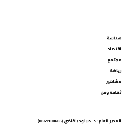
التصنيفات
سياسة
اقتصاد
مجتمع
رياضة
مشاهير
ثقافة وفن
إتصل بنا
المدير العام : د . ميلود بلقاضي (0661100605)