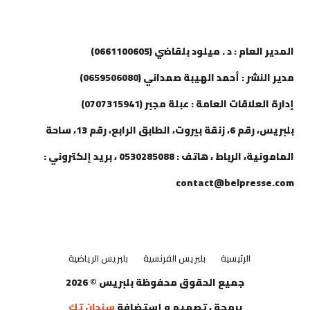
إتصل بنا
المدير العام : د . ميلود بلقاضي (0661100605)
مدير النشر : أحمد الهيبة صمداني (0659506080)
إدارة العلاقات العامة : عبلة مجبر (0707315941)
بلبريس، رقم 6، زنقة بيروت، الطابق الرابع، رقم 13، ساحة
المامونية، الرباط ، هاتف : 0530285088 ، بريد إلكتروني :
contact@belpresse.com
الرئيسية
بلبريس الفرنسية
بلبريس الرياضية
جميع الحقوق محفوظة بلبريس © 2026
برمجة ، تصميم و إستضافة
سندان تك