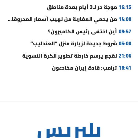
16:15
موجة حر لـ3 أيام بعدة مناطق
14:00
من يحمي المغاربة من لهيب أسعار المحروقات؟
09:57
أين اختفى رئيس الكاميرون؟
05:00
شروط جديدة لزيارة منزل “العندليب”
21:06
لقجع يرسم خارطة تطوير الكرة النسوية
18:41
ترامب: قادة إيران مخادعون