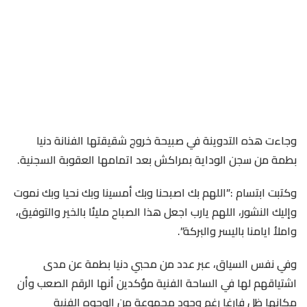
وجاءت هذه التدوينة في صبيحة خروج شقيقتها الفنانة دنيا
بطمة من سجن الوداية بمراكش بعد اتمامها العقوبة السجنية.
وكتبت ابتسام :”اللهم بك اصبحنا وبك أمسينا وبك نحيا وبك نموت
وإليك النشور، اللهم يارب اجعل هذا الصباح مليئا بالخير والتوفيق،
واملأ ايامنا باليسر والبركة”.
وفي نفس السياق، عبر عدد من محبي دنيا بطمة عن مدى
اشتياقهم لها في الساحة الفنية مؤكدين أنها الرقم الصعب وأن
مكانها ظل فارغا رغم وجود مجموعة من الوجوه الفنية